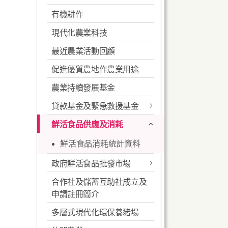
有機耕作
常見本地蔬菜
申請農用灌溉水供應
環控溫室
現代化農業科技
特色蔬菜推介
有機耕作
最近農業活動回顧
常見作物病蟲害及其防治
促進優質農地作農業用途
耕作技術
農業持續發展基金
安全及適當使用農藥
貸款基金及緊急救援基金
申請機械及其借用服務
鮮活食品供應及消耗
緊急救援基金
農地復耕計劃
鮮活食品消耗統計資料
嘉道理農業輔助貸款基金
良好農業規範-作物生產
政府鮮活食品批發市場
蔬菜統營處貸款基金
本地漁農美食嘉年華
合作社及儲蓄互助社成立及
長沙灣副食品批發市場
約瑟信託基金
申請註冊簡介
本地菜場登記計劃
西區副食品批發市場
多層式現代化環保養豬場
長沙灣臨時家禽批發市場