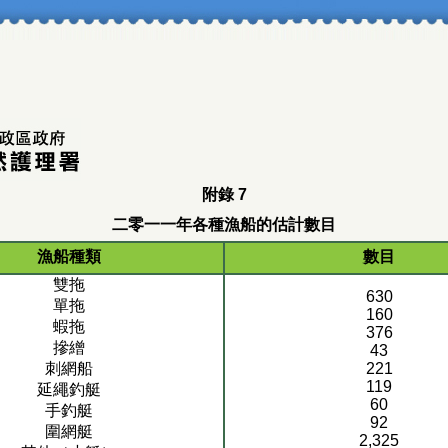
附錄 7
二零一一年各種漁船的估計數目
漁船種類
數目
雙拖
630
單拖
160
蝦拖
376
摻繒
43
刺網船
221
119
延繩釣艇
60
手釣艇
92
圍網艇
2,325