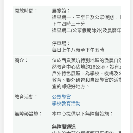
開放時間：
展覽館：
逢星期一、三至日及公眾假期︰上午九
下午四時三十分
逢星期二(公眾假期除外)及農曆年初一
停車場：
每日上午八時至下午五時
簡介：
位於西貢蕉坑特別地區的漁農自然護理
然教育中心佔地約16公頃，設有五個
戶外特色展區，為學校、機構及公眾提
教育、野外研習和自然導賞的活動，是
宜的郊遊好地方。
教育活動：
公眾導賞
學校教育活動
無障礙設施：
本中心提供以下無障礙設施：
無障礙通道