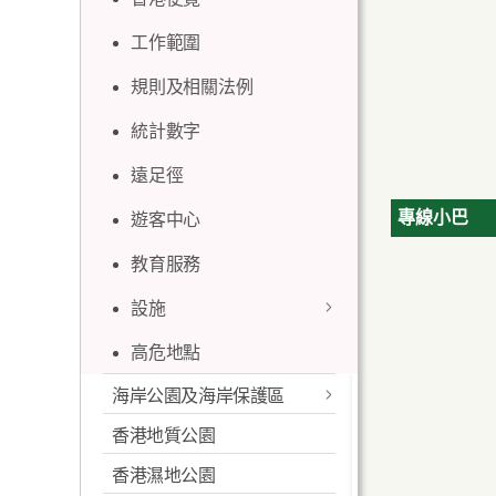
工作範圍
規則及相關法例
統計數字
遠足徑
專線小巴
遊客中心
教育服務
設施
高危地點
露營地點
海岸公園及海岸保護區
燒烤地點 / 地區
香港地質公園
最新消息
定向路線
香港濕地公園
概述
越野單車活動