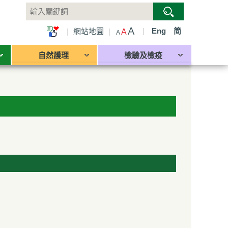
A
|
Eng
简
|
網站地圖
|
A
A
自然護理
檢驗及檢疫