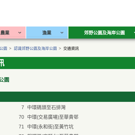
農業
漁業
郊野公園及海岸公園
公園
>
認識郊野公園及海岸公園
>
交通資訊
訊
公園
7
中環碼頭至石排灣
70
中環(交易廣場)至華貴邨
71
中環(永和街)至黃竹坑