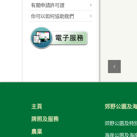
有關申請許可證
指定的海岸公園及海岸保
健身徑及緩跑徑
護區
你可以如何協助我們
郊野公園准許證
加水站
工作範圍
報告及建議
海岸公園准許證
公廁
規則及相關法例
郊野公園義工計劃
為特別需要之人士
海岸公園的管理
海岸公園大使計劃
而設的康樂設施
海岸公園遊客中心
植林優化計劃
海岸公園遊客服務
郊遊指引及守則
教育服務
海岸公園遊客活動守則
生態監察
請將攜來垃圾帶走
主頁
郊野公園及
海岸公園刊物及展覽品
防止山火
牌照及服務
郊野公園及特
海岸公園影像庫
控制狗隻 顧己及人
農業
海岸公園及海