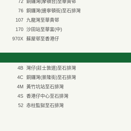
72
銅鑼灣(摩頓台)至華貴邨
76
銅鑼灣(邊寧頓街)至石排灣
107
九龍灣至華貴邨
170
沙田站至華富(中)
970X
蘇屋邨至香港仔
4B
灣仔(莊士敦道)至石排灣
4C
銅鑼灣(景隆街)至石排灣
4M
黃竹坑站至石排灣
4S
香港仔中心至石排灣
52
赤柱監獄至石排灣