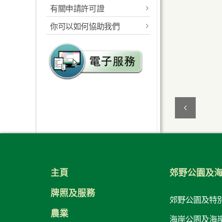
有關申請許可證
指定的海岸公園及海岸保
健身徑及緩跑徑
護區
你可以如何協助我們
郊野公園准許證
加水站
工作範圍
報告及建議
海岸公園准許證
公廁
規則及相關法例
郊野公園義工計劃
為特別需要之人士
海岸公園的管理
海岸公園大使計劃
而設的康樂設施
海岸公園遊客中心
植林優化計劃
海岸公園遊客服務
郊遊指引及守則
教育服務
海岸公園遊客活動守則
生態監察
請將攜來垃圾帶走
主頁
郊野公園及
海岸公園刊物及展覽品
防止山火
牌照及服務
郊野公園及特
海岸公園影像庫
控制狗隻 顧己及人
農業
海岸公園及海