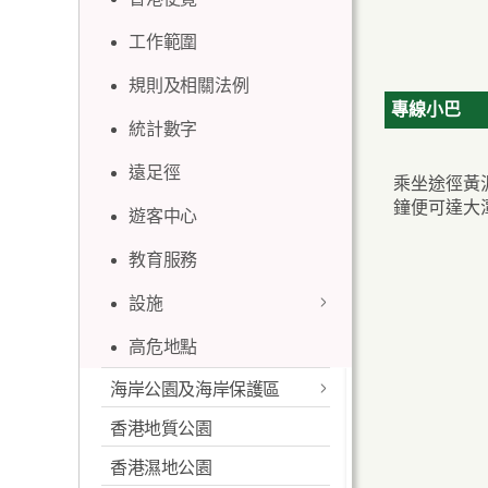
工作範圍
規則及相關法例
專線小巴
統計數字
遠足徑
乘坐途徑黃
鐘便可達大
遊客中心
教育服務
設施
高危地點
露營地點
海岸公園及海岸保護區
燒烤地點 / 地區
香港地質公園
最新消息
定向路線
香港濕地公園
概述
越野單車活動