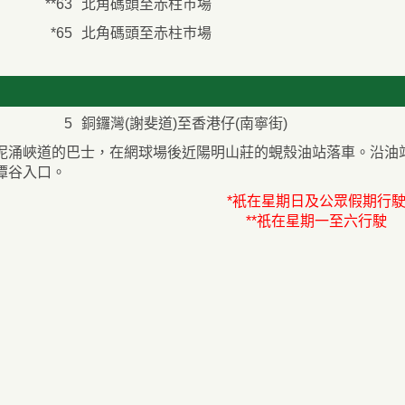
**63
北角碼頭至赤柱巿場
*65
北角碼頭至赤柱巿場
5
銅鑼灣(謝斐道)至香港仔(南寧街)
泥涌峽道的巴士，在網球場後近陽明山莊的蜆殼油站落車。沿油
潭谷入口。
*衹在星期日及公眾假期行
**祇在星期一至六行駛