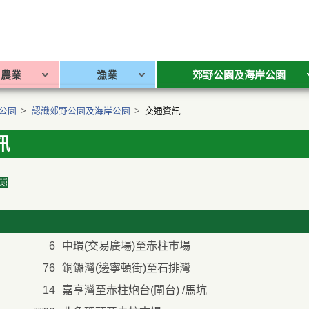
農業
漁業
郊野公園及海岸公園
公園
>
認識郊野公園及海岸公園
>
交通資訊
訊
園
6
中環(交易廣場)至赤柱巿場
76
銅鑼灣(邊寧頓街)至石排灣
14
嘉亨灣至赤柱炮台(閘台) /馬坑