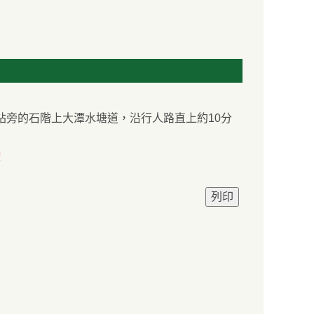
站旁的石階上大潭水塘道，沿行人路直上約10分
駛