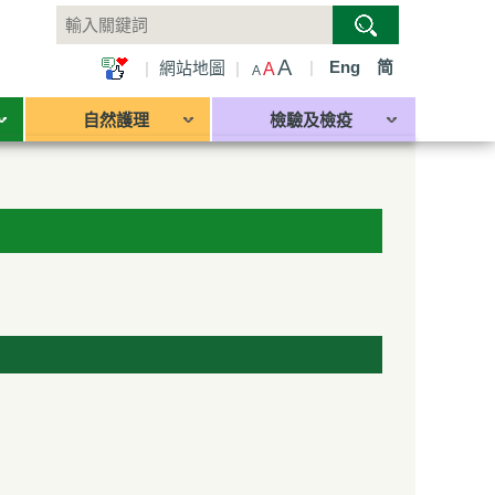
A
|
Eng
简
|
網站地圖
|
A
A
自然護理
檢驗及檢疫