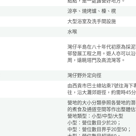
點點，是一處露營好地方。
涼亭、燒烤爐、檯、櫈
大型浴室及洗手間設施
水喉
灣仔半島在八十年代初原為採泥
邨發展工程之用。遊人亦可以沿
周，遠眺塔門及高流灣等。
：
灣仔野外定向徑
由西貢市巴士總站乘7號往海下
往，沿大灘郊遊徑，約需時45
區
營地的大小分類參照各營地的潛
的煮食及通道空間等作出整體估
營地類型：小型/中型/大型
小型：營位數目少於20；
中型：營位數目界乎20至50；
徑