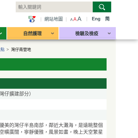
A
|
Eng
简
|
網站地圖
|
A
A
自然護理
檢驗及檢疫
地點
>
灣仔南營地
灣仔擴建部分）
優美的灣仔半島南部，鄰近大灘海，是遠眺整個
空曠廣闊，寧靜優雅，風景如畫，晚上天空繁星