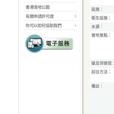
香港濕地公園
概述
設施：
工作範圍
有關申請許可證
衛生設施：
指定的海岸公園及海岸保
規則及相關法例
護區
你可以如何協助我們
郊野公園准許證
水源：
統計數字
工作範圍
報告及建議
營地景點：
海岸公園准許證
遠足徑
規則及相關法例
郊野公園義工計劃
遊客中心
海岸公園的管理
海岸公園大使計劃
教育服務
遠足郊遊徑
海岸公園遊客中心
植林優化計劃
設施
前往方法：
露營地點
海岸公園遊客服務
郊遊指引及守則
高危地點
燒烤地點 / 地
教育服務
海岸公園遊客活動守則
備註︰
定向路線
生態監察
請將攜來垃圾帶走
越野單車活動
海岸公園刊物及展覽品
防止山火
健身徑及緩跑