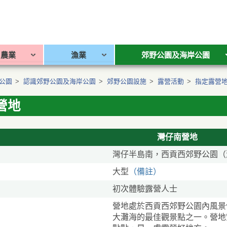
農業
漁業
郊野公園及海岸公園
公園
>
認識郊野公園及海岸公園
>
郊野公園設施
>
露營活動
>
指定露營
營地
灣仔南營地
灣仔半島南，西貢西郊野公園（
大型
（備註）
初次體驗露營人士
營地處於西貢西郊野公園內風景
大灘海的最佳觀景點之一。營地