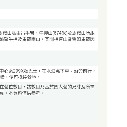
馬鞍山脈由吊手岩、牛押山(674米)及馬鞍山所組
眺望牛押及馬鞍兩山，其間相連山脊彎如馬鞍因
中心乘299X號巴士，在水浪窩下車。沿旁前行，
分鐘，便可抵達營地。
在營位數目，該數目乃基於四人營的尺寸及所需
算。本資料僅供參考。