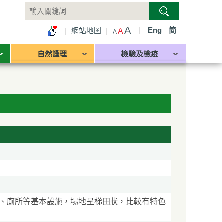
A
|
Eng
简
|
網站地圖
|
A
A
自然護理
檢驗及檢疫
地
、廁所等基本設施，場地呈梯田狀，比較有特色