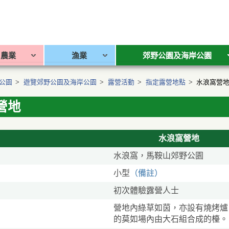
農業
漁業
郊野公園及海岸公園
公園
>
遊覽郊野公園及海岸公園
>
露營活動
>
指定露營地點
>
水浪窩營
營地
水浪窩營地
水浪窩，馬鞍山郊野公園
小型
（備註）
初次體驗露營人士
營地內綠草如茵，亦設有燒烤爐
的莫如場內由大石組合成的檯。