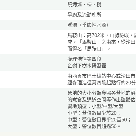
燒烤爐、檯、櫈
旱廁及流動廁所
溪澗（季節性水源）
馬鞍山：高702米，山勢險峻，
成。「馬鞍山」之由來，從沙田
而得名「馬鞍山」。
：
麥理浩徑第四段
企嶺下樹木研習徑
由西貢市巴士總站中心或沙田市
經麥理浩徑第四段起點行約20
營地的大小分類參照各營地的潛
區
的煮食及通道空間等作出整體估
營地類型：小型/中型/大型
小型：營位數目少於20；
中型：營位數目界乎20至50；
大型：營位數目超過50。
徑