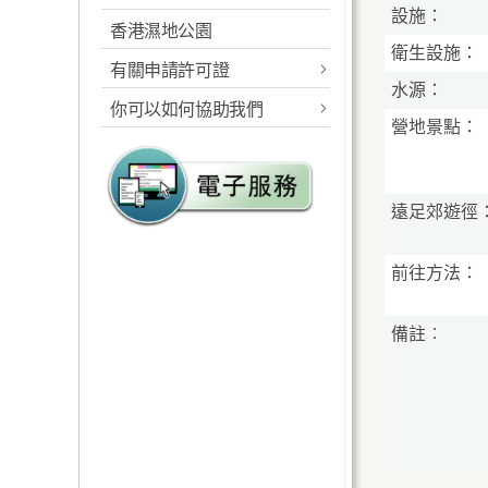
設施：
香港濕地公園
概述
工作範圍
衛生設施：
有關申請許可證
指定的海岸公園及海岸保
規則及相關法例
水源：
護區
你可以如何協助我們
郊野公園准許證
營地景點：
統計數字
工作範圍
報告及建議
海岸公園准許證
遠足徑
規則及相關法例
郊野公園義工計劃
遠足郊遊徑
遊客中心
海岸公園的管理
海岸公園大使計劃
教育服務
前往方法：
海岸公園遊客中心
植林優化計劃
設施
露營地點
海岸公園遊客服務
郊遊指引及守則
備註︰
高危地點
燒烤地點 / 地
教育服務
海岸公園遊客活動守則
定向路線
生態監察
請將攜來垃圾帶走
越野單車活動
海岸公園刊物及展覽品
防止山火
健身徑及緩跑