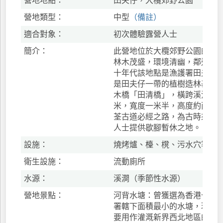
營地地點：
田夫仔，大欖郊野公園
營地類型：
中型
（備註）
適合對象：
初次體驗露營人士
簡介：
此營地位於大欖郊野公園的中
林木茂盛，環境清幽，鄰近田
十年代該地點是漁護署田夫仔
是田夫仔一帶的植樹造林基地
木橋「田清橋」，橫跨溪流，
米，寬度一米半，高度約兩米
荃古道必經之路，為古時來往
人士提供歇腳暫休之地。
設施：
燒烤爐、檯、櫈、污水穴等
衛生設施：
流動廁所
水源：
溪澗（季節性水源）
營地景點：
河背水塘：曾獲選為香港十景
署轄下面積最小的水塘，現時
要用作灌溉新界西北地區的農