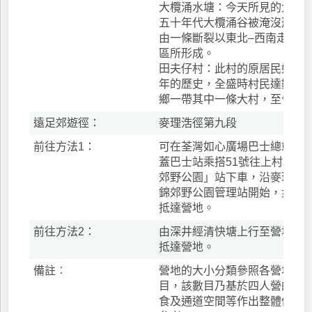
大欖涌水塘：今天所見的大欖
五十年代大欖涌谷被淹沒形成
由一條斷裂以東北–西南走向橫
區所形成。
田夫仔村：此村的原居民姓蔡
年的歷史，全盛時村民達數百
鄉一帶其中一條大村，至今仍
遠足郊遊徑：
麥理浩徑第九段
前往方法1：
可在荃灣如心廣場巴士總站或
蓋巴士站乘搭51號往上村巴士
郊野公園」站下車，沿麥理浩
錦郊野公園管理站開始，步行約
抵達營地。
前往方法2：
由深井經清快塘上行至營地，約
抵達營地。
備註︰
營地的大小分類參照各營地的
目，該數目乃基於四人營的尺
食及通道空間等作出整體估算