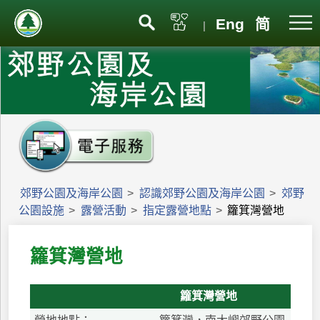
Eng
简
|
郊野公園及海岸公園
>
認識郊野公園及海岸公園
>
郊野
公園設施
>
露營活動
>
指定露營地點
>
籮箕灣營地
籮箕灣營地
籮箕灣營地