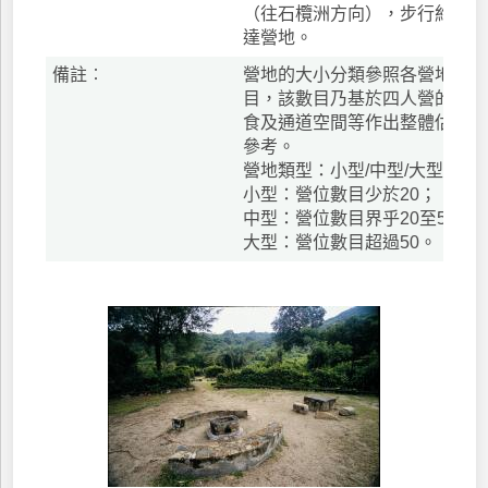
（往石欖洲方向），步行約25
達營地。
備註︰
營地的大小分類參照各營地的潛
目，該數目乃基於四人營的尺寸
食及通道空間等作出整體估算。
參考。
營地類型：小型/中型/大型
小型：營位數目少於20；
中型：營位數目界乎20至50；
大型：營位數目超過50。