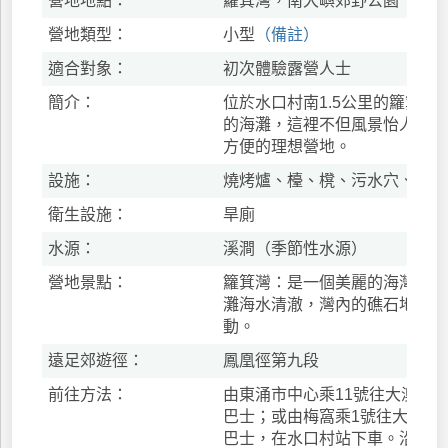
營地地點：
籮箕灣，南大嶼郊野公園
營地類型：
小型
（備註）
適合對象：
初次體驗露營人士
簡介：
位於水口村南1.5公里的籮箕灣
的海灘，這裡不但風景怡人，還
方便的理想營地。
設施：
燒烤爐、檯、櫈、污水穴、晾衫
衛生設施：
旱廁
水源：
溪澗（季節性水源）
營地景點：
籮箕灣：是一個美麗的海灣，風
灘海水清澈，灣內的礁石地帶最
動。
遠足郊遊徑：
鳳凰徑第九段
前往方法：
由東涌市中心乘11號往大澳或乘
巴士；或由梅窩乘1號往大澳或
巴士，在水口村站下車。沿鳳凰