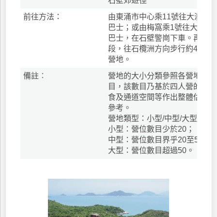
石壁郊遊徑
前往方法：
由東涌市中心乘11號往大澳或乘
巴士；或由梅窩乘1號往大澳或
巴士，在石壁警崗下車。再沿鳳
段，往石欖洲方向步行約40分
營地。
備註︰
營地的大小分類參照各營地的潛
目，該數目乃基於四人營的尺寸
食及通道空間等作出整體估算。
參考。
營地類型：小型/中型/大型
小型：營位數目少於20；
中型：營位數目界乎20至50；
大型：營位數目超過50。