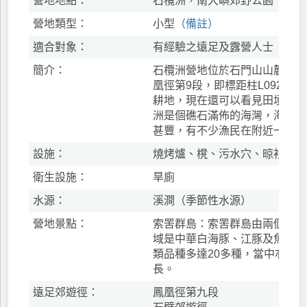
營地地點：
石欖洲，南大嶼郊野公園
營地類型：
小型
（備註）
適合對象：
有經驗之遠足及露營人士
簡介：
石欖洲營地位於石門山山麓西南
凰徑第9段，即標距柱L092號
耕地，現在還可以看見田埂阡陌
洲是個礁石滿佈的海灣，海灣雖
甚豐，有不少漁民在附近一帶捕
設施：
燒烤爐、櫈、污水穴、晾衫架
衛生設施：
旱廁
水源：
溪澗（季節性水源）
營地景點：
索罟群島：索罟群島由兩個島組
域是中華白海豚、江豚及魚群棲
類品種多達20多種，當中亦有
長。
遠足郊遊徑：
鳳凰徑第九段