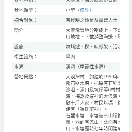
營地地點：
大浪灣，南大嶼郊野公園
營地類型：
小型
（備註）
適合對象：
有經驗之遠足及露營人士
簡介：
大浪灣營地分割成上、下兩部份
山坡地，下截瀕臨海邊，環境寧
設施：
燒烤爐、櫈、晾衫架、污水穴、
衛生設施：
旱廁
水源：
溪澗（季節性水源）
營地景點：
大浪灣村﹕約建於1959年，當
闢石壁水塘，把原有石壁圍、墳
沙咀、涌口及坑仔等6村村民，
灣、梅窩及這裡的大浪灣。現時
數十戶人家，村民以馮、徐兩姓
建有「馮氏宗祠」。
石壁水塘﹕水塘被三山環抱，東
嶺，西面有羗山，北面有木魚山
山。水塘歷時七年時間建成，於1