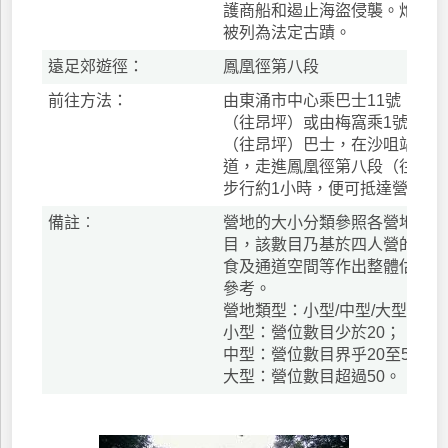
護商船和遏止海盜侵襲。炮台於1
被列為法定古蹟。
遠足郊遊徑：
鳳凰徑第八段
前往方法：
由東涌市中心乘巴士11號（往大澳
（往昂坪）或由梅窩乘1號（往大
（往昂坪）巴士，在沙咀站下車
道，走進鳳凰徑第八段（往狗嶺
步行約1小時，便可抵達營地。
備註︰
營地的大小分類參照各營地的潛
目，該數目乃基於四人營的尺寸
食及通道空間等作出整體估算。
參考。
營地類型：小型/中型/大型
小型：營位數目少於20；
中型：營位數目界乎20至50；
大型：營位數目超過50。