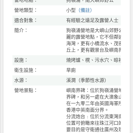
營地地點：
狗嶺涌，南大嶼郊野公
營地類型：
小型
（備註）
適合對象：
有經驗之遠足及露營人士
簡介：
狗嶺涌營地是大嶼山郊野公園其
麗的露營地點，它不但鄰近一個
海灣，更有小橋流水、茂密樹林
丘上，更有觀景台及嶼南界碑等
設施：
燒烤爐、櫈、污水穴、晾衫架
衛生設施：
旱廁
水源：
溪澗（季節性水源）
營地景點：
嶼南界碑：位於狗嶺涌營地旁山
界碑，和另一處在大澳象山的嶼
在一九零二年由英國海軍所豎立
香港中英南面分界。
分流炮台﹕位於分流東灣南面的
位置可俯瞰來往珠江河口的航道
要目的是守衛通往廣州及珠江口