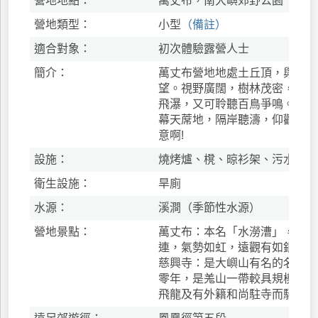
營地地點：
萬丈布，南大嶼郊野公園
營地類型：
小型
（備註）
適合對象：
初次體驗露營人士
簡介：
萬丈布營地地處土丘頂，與慈興
望。視野廣闊，樹林茂密，既可
飛瀑，又可聆聽百鳥爭鳴。晚間
幕天蓆地，隔岸聽濤，仰觀星宿
意啊!
設施：
燒烤爐、櫈、晾衫架、污水穴、
衛生設施：
旱廁
水源：
溪澗（季節性水源）
營地景點：
萬丈布：本名「水澇漕」，因該
連，氣勢如虹，遠觀有如銀布萬
慈興寺：是大嶼山有名的名勝，
零年，是羗山一帶較具規模的寺
飛龍及有外籍和尚駐寺而馳名。