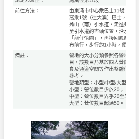
遠足郊遊徑：
鳳凰徑第五段
前往方法：
由東涌市中心乘巴士11號（往
窩乘1號（往大澳）巴士，在龍
羗山（南）引水道，走進羗山郊
至引水道約盡頭位置，沿水泥小
「龍仔悟園」，再接回鳳凰徑第
布前行，步行約1小時，便可抵
備註︰
營地的大小分類參照各營地的潛
目，該數目乃基於四人營的尺寸
食及通道空間等作出整體估算。
參考。
營地類型：小型/中型/大型
小型：營位數目少於20；
中型：營位數目界乎20至50；
大型：營位數目超過50。