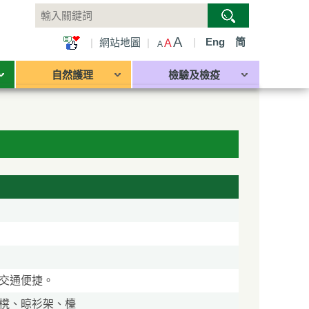
A
|
Eng
简
|
網站地圖
|
A
A
自然護理
檢驗及檢疫
交通便捷。
櫈、晾衫架、檯