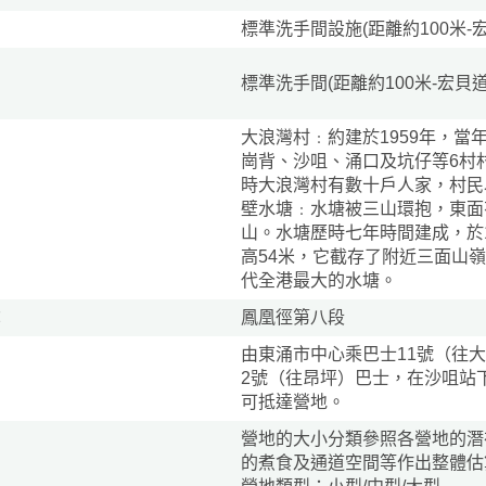
標準洗手間設施(距離約100米-
標準洗手間(距離約100米-宏貝
大浪灣村﹕約建於1959年，
崗背、沙咀、涌口及坑仔等6村
時大浪灣村有數十戶人家，村民
壁水塘﹕水塘被三山環抱，東面
山。水塘歷時七年時間建成，於1
高54米，它截存了附近三面山嶺
代全港最大的水塘。
：
鳳凰徑第八段
區
由東涌市中心乘巴士11號（往大
2號（往昂坪）巴士，在沙咀站
可抵達營地。
營地的大小分類參照各營地的潛
的煮食及通道空間等作出整體估
徑