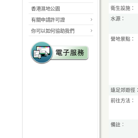
衛生設施：
香港濕地公園
概述
工作範圍
水源：
有關申請許可證
指定的海岸公園及海岸保
規則及相關法例
護區
你可以如何協助我們
郊野公園准許證
統計數字
營地景點：
工作範圍
報告及建議
海岸公園准許證
遠足徑
規則及相關法例
郊野公園義工計劃
遊客中心
海岸公園的管理
海岸公園大使計劃
教育服務
海岸公園遊客中心
植林優化計劃
設施
露營地點
遠足郊遊徑
海岸公園遊客服務
郊遊指引及守則
高危地點
燒烤地點 / 地
前往方法：
教育服務
海岸公園遊客活動守則
定向路線
生態監察
請將攜來垃圾帶走
備註︰
越野單車活動
海岸公園刊物及展覽品
防止山火
健身徑及緩跑