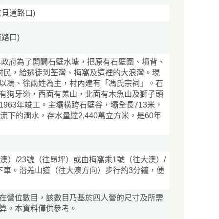
宏貝道路口)
道路口)
當年政府為了開闢石壁水塘，把原有石壁圍、墳背、
村民，給遷徒到荃灣、梅窩及這裡的大浪灣。現
以馮、徐兩姓為主，村內建有「馮氏宗祠」。石
有狗牙嶺，西面有羗山，北面有木魚山及獅子頭
963年竣工。主壩橫跨石壁谷，壩全長713米，
流下的澗水，存水量達2,440萬立方米，是60年
澳）/23號（往昂坪）或由梅窩乘1號（往大澳）/
下車。沿羗山道（往大澳方向）步行約3分鐘，便
在營位數目，該數目乃基於四人營的尺寸及所需
算。本資料僅供參考。