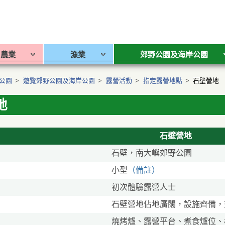
農業
漁業
郊野公園及海岸公園
公園
>
遊覽郊野公園及海岸公園
>
露營活動
>
指定露營地點
>
石壁營地
地
石壁營地
石壁，南大嶼郊野公園
小型
（備註）
初次體驗露營人士
石壁營地佔地廣闊，設施齊備，
燒烤爐、露營平台、煮食爐位、