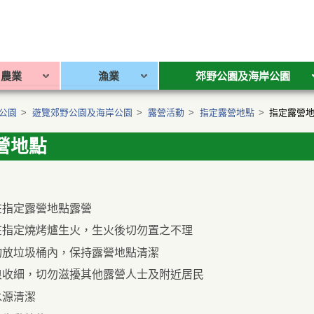
農業
漁業
郊野公園及海岸公園
公園
>
遊覽郊野公園及海岸公園
>
露營活動
>
指定露營地點
>
指定露營
營地點
在指定露營地點露營
在指定燒烤爐生火，生火後切勿置之不理
物放垃圾桶內，保持露營地點清潔
浪收細，切勿滋擾其他露營人士及附近居民
水源清潔