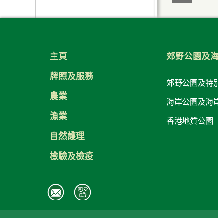
海岸公園影像庫
控制狗隻 顧己及人
加水站
海岸小發現
不要餵飼野生動物
公廁
前往各海岸公園的交通資
遇見野牛或水牛時應當緊
主頁
料
記的事項
郊野公園及
為特別需要之
樂設施
常見問題
牌照及服務
郊野公園及特
農業
海岸公園及海
漁業
香港地質公園
自然護理
檢驗及檢疫