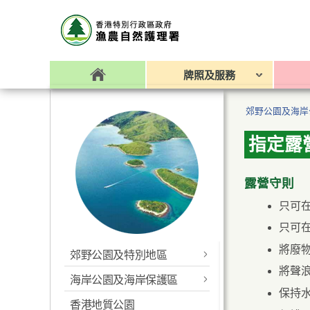
牌照及服務
郊野公園及海岸
指定露
露營守則
只可
只可
將廢
郊野公園及特別地區
將聲
海岸公園及海岸保護區
最新消息
保持
香港地質公園
最新消息
香港便覽