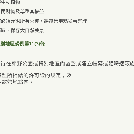
野生動植物
村民財物及尊重其權益
前必須弄熄所有火種，將露營地點妥善整理
郊區，保存大自然美景
別地區規例第11(3)條
不得在郊野公園或特別地區內露營或建立帳幕或臨時遮蔽
照總監所批給的許可證的規定；及
指定露營地點內。
區
徑