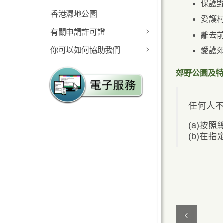
保護
香港濕地公園
概述
工作範圍
愛護
有關申請許可證
離去
指定的海岸公園及海岸保
規則及相關法例
護區
你可以如何協助我們
愛護
郊野公園准許證
統計數字
工作範圍
報告及建議
海岸公園准許證
郊野公園及特
遠足徑
規則及相關法例
郊野公園義工計劃
遊客中心
任何人
海岸公園的管理
海岸公園大使計劃
教育服務
(a)按
海岸公園遊客中心
植林優化計劃
(b)在
設施
露營地點
海岸公園遊客服務
郊遊指引及守則
高危地點
燒烤地點 / 地
教育服務
海岸公園遊客活動守則
定向路線
生態監察
請將攜來垃圾帶走
越野單車活動
海岸公園刊物及展覽品
防止山火
健身徑及緩跑