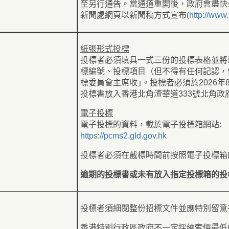
至另行通告。當通道重開後，政府會盡快
新聞處網頁以新聞稿方式宣布(
http://www.
紙張形式投標
投標者必須填具一式三份的投標表格並將
標編號、投標項目（但不得有任何記認，
標委員會主席收｣。投標者必須於2026年
投標書放入香港北角渣華道333號北角
電子投標
電子投標的資料，載於電子投標箱網站:
https://pcms2.gld.gov.hk
投標者必須在截標時間前按照電子投標箱
逾期的投標書或未有放入指定投標箱的投
投標者須細閱整份招標文件並應特別留意
香港特別行政區政府不一定採納索價最低