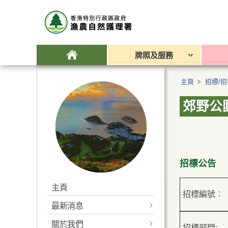
牌照及服務
主頁
>
招標/
郊野公
招標公告
主頁
招標編號︰
最新消息
關於我們
農業
招標部門: