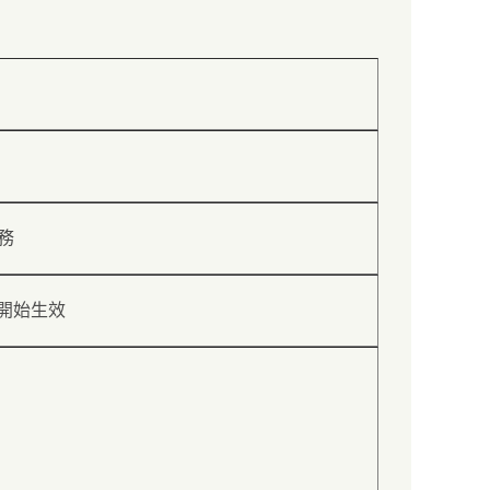
務
日開始生效