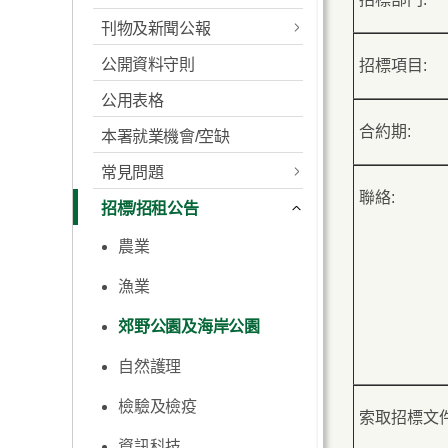
刊物及新聞公報
抱負及使命
漁業
公開資料守則
招標項目:
新聞公佈
漁農自然護理署的職責
郊野及海岸公園
公用表格
漁農自然護理署年報
本署的服務承諾
自然護理
合約期:
本署就業機會/空缺
漁農自然護理署環保報告
漁農自然護理署的組織圖
檢驗及檢疫
常見問題
表
漁農自然護理署轄下場地
聯絡:
招標/招租公告
的室內空氣質素
農業
漁農自然護理署諮詢委員
會/法定委員會
農業
農業
漁業
私隱政策及實務聲明
漁業
漁業
郊野公園及海岸公園
地址及辦公／開放時間
郊野公園及海岸公園
郊野公園及海岸公園
自然護理
自然護理
自然護理
檢驗及檢疫
檢驗及檢疫
檢驗及檢疫
索取招標文件
資訊科技