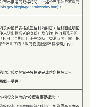
公布已推遲的截標時間。上述公布事項會於政府
info.gov.hk/gia/general/ctoday.htm
)。
填妥的投標表格放置信封內封密，信封面註明招
使人認出投標者的身份）及｢政府物流服務署開
8月6日（星期四）正午12時（香港時間）前，把
政府合署地下的「政府物流服務署投標箱」內。
的規定成功經電子投標箱完成傳送投標書。
標概不受理。
在招標文件內的
"投標者重要提示"
。
的投標書（如果採用評分制度，則為最高合併得