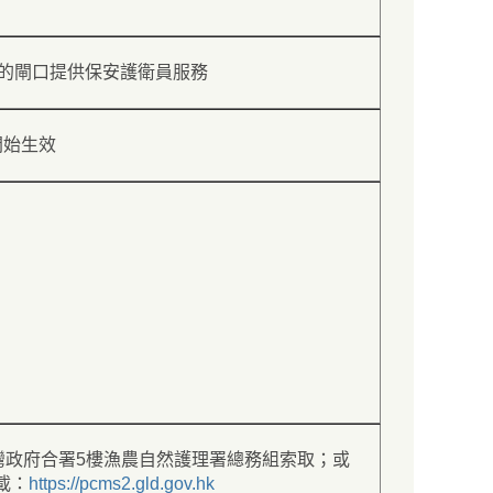
的閘口提供保安護衛員服務
開始生效
沙灣政府合署5樓漁農自然護理署總務組索取；或
載：
https://pcms2.gld.gov.hk