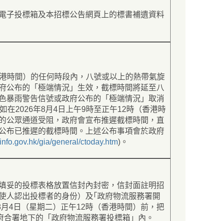
電子投標箱及本招標公告網頁上的標書補遺資料
（香港時間）的任何時段內，八號或以上的熱帶氣旋
府公布的「極端情況」生效，截標時間將延至八
色暴雨警告信號或政府公布的「極端情況」取消
在2026年8月4日上午9時至正午12時（香港時
的公眾通道受阻，政府會宣布推遲截標時間，直
公布已推遲的截標時間。上述公布事項會於政府
info.gov.hk/gia/general/ctoday.htm
)。
填妥的投標表格放置信封內封密，信封面註明招
使人認出投標者的身份）及｢政府物流服務署開
8月4日（星期二）正午12時（香港時間）前，把
政府合署地下的「政府物流服務署投標箱」內。