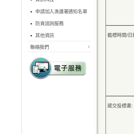
香港便覽
申請加入漁護署通知名單
年度整合開放數據計劃
（包含空間數據計劃）
防貪諮詢服務
其他
截標時間/日
其他資訊
聯絡我們
查詢及投訴
促進種族平等
為殘疾人士提供方便的無
障礙設施
郵件貼上足夠郵資
遞交投標書: