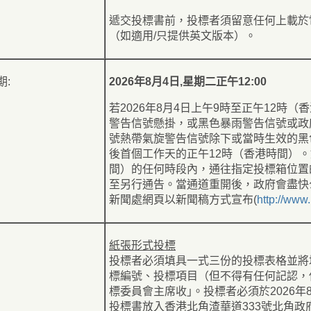
遞交投標書前，投標者須留意任何上載於
（如適用/只提供英文版本）。
期:
2026年8月4日,星期二正午12:00
若2026年8月4日上午9時至正午12時
警告信號懸掛，或黑色暴雨警告信號或政
號熱帶氣旋警告信號除下或當時生效的黑
後首個工作天的正午12時（香港時間）。如
間）的任何時段內，通往指定投標箱位置
至另行通告。當通道重開後，政府會盡快
新聞處網頁以新聞稿方式宣布(
http://www.
紙張形式投標
投標者必須填具一式三份的投標表格並將
標編號、投標項目（但不得有任何記認，
標委員會主席收｣。投標者必須於2026年
投標書放入香港北角渣華道333號北角