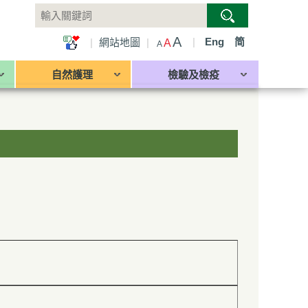
A
|
Eng
简
|
網站地圖
|
A
A
自然護理
檢驗及檢疫