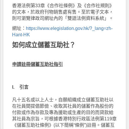
香港法例第33章《合作社條例》及《合作社規則》
的文本，於政府刊物銷售處有售。至於電子文本，
則可瀏覽律政司網址內的「雙語法例資料系統」。
網址：
https://www.elegislation.gov.hk/?_lang=zh-
Hant-HK
如何成立儲蓄互助社？
申請註冊儲蓄互助社指引
I.
引言
凡十五名或以上人士，自願組織成立儲蓄互助社以
在社員間提倡節儉、收取其社員的儲蓄作為股份的
付款或作為存款及專為援助或生產的目的而貸款給
其社員為宗旨，可根據香港特別行政區法例第119章
《儲蓄互助社條例》(以下簡稱“條例”)註冊。儲蓄互