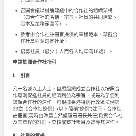
召開會議以討論建議中的合作社的組織架構
（如合作社的名稱、宗旨、社員的共同連繫、
股本及業務範圍等）。
參考由合作社註冊官提供的章程範本，草擬合
作社章程並選定社址。
招募社員（最少十人而各人均年滿18歲）。
申請註冊合作社指引
I.
引言
凡十名或以上人士，自願組織成立合作社以按照合
作原則促進社員的經濟利益為宗旨，或是為了便利
該類合作社的運作，可根據香港特別行政區法例第
33章《合作社條例》(以下簡稱“條例”)註冊。合作社
註冊官(現時由漁農自然護理署署長兼任)負責合作社
及其章程的註冊、查核或審計帳目及督導其運作。
II
社員的資格