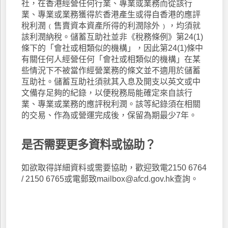
社，在香港經營任何行業、專業或業務而從該行
業、專業或業務獲得於香港產生或得自香港的應評
稅利潤﹙售賣資本資產所得的利潤除外﹚，均須就
該利潤納稅。儲蓄互助社並非《稅務條例》第24(1)
條下的「會社或相類似的機構」，因此第24(1)條中
有關任何人經營任何「會社或相類似的機構」在某
些情況下不被當作經營業務的條文並不適用於儲蓄
互助社。儲蓄互助社須就其入息及開支以英文或中
文備存足夠的紀錄，以便稅務局能確定來自該行
業、專業或業務的應評稅利潤。該等紀錄須在相關
的交易、作為或營運完成後，保留為期最少7年。
是否需要更多資料或協助？
如欲取得詳細資料或需要協助，歡迎致電2150 6764
/ 2150 6765或電郵致mailbox@afcd.gov.hk查詢。