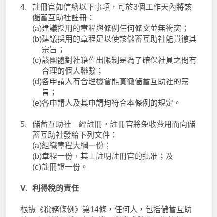
4.
註冊官如信納以下事項，可於3個工作天內將該
儲蓄互助社註冊：
(a)
建議採用的章程與條例任何條文並無衝突；
(b)
建議採用的章程足以使該儲蓄互助社能貫徹其
宗旨；
(c)
該團體對社籍作出限制是為了確保社員之間有
合理的個人聯繫；
(d)
各申請人有合理機會能貫徹儲蓄互助社的宗
旨；
(e)
各申請人及其申請均符合本條例的規定。
5.
儲蓄互助社一經註冊，註冊官將免收費用而向儲
蓄互助社發給下列文件：
(a)
組織章程大綱一份；
(b)
章程一份，其上註明註冊官的批准；及
(c)
註冊證一份。
V.
利得稅的責任
根據《稅務條例》第14條，任何人，包括儲蓄互助