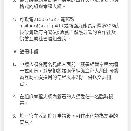
3.
協會將協助草擬準備採用的章程文本及填寫訂明
格式的組織章程大綱。
4.
可致電2150 6762，電郵致
mailbox@afcd.gov.hk或親臨九龍長沙灣道303號
長沙灣政府合署6樓漁農自然護理署的合作社及
儲蓄互助社管理組查詢。
IV.
註冊申請
1.
申請人須在兩名見證人面前，簽署組織章程大綱
一式兩份，並安排將該兩份組織章程大綱連同儲
蓄互助社擬採用的章程文本2份一併送交註冊
官。
2.
在組織章程大綱內簽署的人須委任一名臨時秘
書。
3.
註冊官在收到註冊申請後，可作出他認為需要的
查訊。