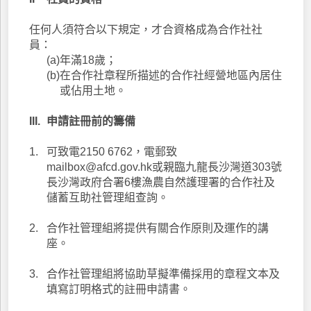
任何人須符合以下規定，才合資格成為合作社社
員：
(a)
年滿18歲；
(b)
在合作社章程所描述的合作社經營地區內居住
或佔用土地。
III.
申請註冊前的籌備
1.
可致電2150 6762，電郵致
mailbox@afcd.gov.hk或親臨九龍長沙灣道303號
長沙灣政府合署6樓漁農自然護理署的合作社及
儲蓄互助社管理組查詢。
2.
合作社管理組將提供有關合作原則及運作的講
座。
3.
合作社管理組將協助草擬準備採用的章程文本及
填寫訂明格式的註冊申請書。