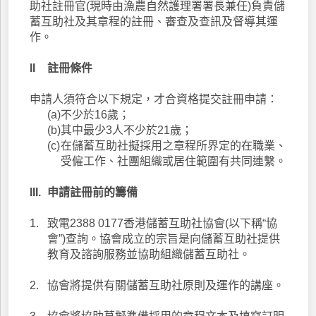
助社註冊官(現時由漁農自然護理署署長兼任)負責儲
蓄互助社及其章程的註冊、審查及查訊及督導其運
作。
II
註冊條件
申請人須符合以下規定，才合資格提交註冊申請：
(a)
不少於16歲；
(b)
其中最少3人不少於21歲；
(c)
在儲蓄互助社擬採用之章程所界定的在職業、
受僱工作、社團組織或居住範圍有共同連繫。
III.
申請註冊前的籌備
1.
致電2388 0177香港儲蓄互助社協會(以下稱“協
會”)查詢。協會成立的宗旨是向儲蓄互助社提供
教育及諮詢服務並協助組織儲蓄互助社。
2.
協會將提供有關儲蓄互助社原則及運作的講座。