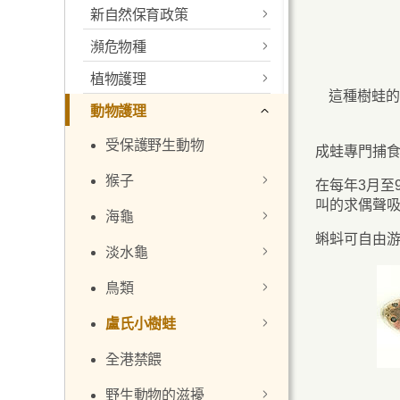
新自然保育政策
更新的香港生物多樣性策
略及行動計劃
瀕危物種
新政策聲明
活動及教育
常見問題
植物護理
瀕危野生動植物種國際貿
政策目標
這種樹蛙的
易公約
資源與參考資料
動物護理
前言
須優先加強保育地點清單
公約(CITES)官方文件
受保護野生動物
香港植物標本室
成蛙專門捕
管理協議及公私營界別合
香港的管制
文本
作
猴子
利用本土植物改善郊野環
在每年3月至
叫的求偶聲
境
許可證及證明書
決議
有關法例
新自然保育政策的單張
海龜
香港猴子
蝌蚪可自由游
存護稀有及瀕危植物
酬賞制度
決定
列明物種
如何申請許可證
政策檢討及諮詢工作
淡水龜
避孕及絕育計劃
海龜基本資料
林務規例
宣傳及教育活動
致締約國通知書
許可證及查驗要求
申請表及證明文件
最新消息
鳥類
避免受猴子滋擾
香港有記錄的海龜
本地淡水龜
城門標本林
宣傳資料
違例刑罰
遞交申請
瀕危物種資源中心
盧氏小樹蛙
香港的綠海龜保育
保育
香港的鳥類
措施
關於薇甘菊
保護瀕危物種訊息
過境
費用
講座及展覽
小冊子及單張
全港禁餵
參考資料
鳥類保育的國際聯
一般特趣
參考資料
繫網絡
有關組織
個人或家庭財物
申請《公約》許可
保護瀕危物種教學
海報
通函
野生動物的滋擾
保育