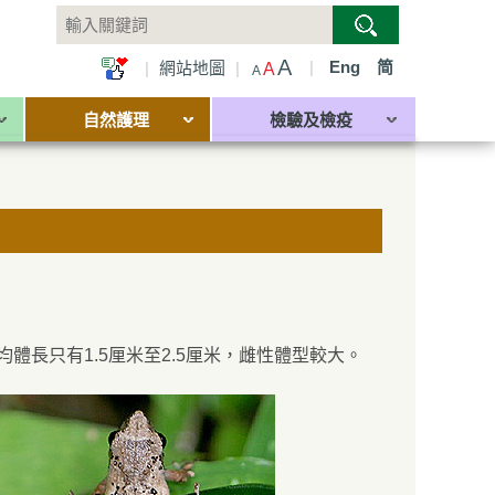
A
|
Eng
简
|
網站地圖
|
A
A
自然護理
檢驗及檢疫
體長只有1.5厘米至2.5厘米，雌性體型較大。