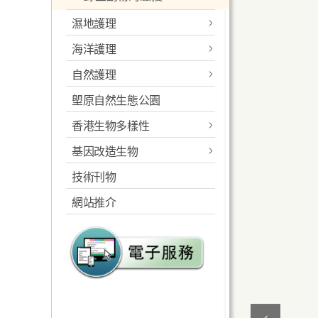
證指引
資源
香港的鳥類保育
常見問題
旅遊紀念品
宣傳短片
網上買賣瀕危物種
濕地護理
參考資料
野生動物的鳴叫聲
漁農自然護理署委
聯絡我們
其他規定
2018電視宣傳短片
瀕危動物物種的貿
海洋護理
關於濕地護理
避免受猴子滋擾
託進行的鳥類保育
易管制
自然護理
最新消息
申請《公約》許可
研究計劃
中華白海豚
米埔內后海灣國際重要濕
野豬滋擾
證指引
憲報
地
塱原自然生態公園
簡介
在香港觀鳥
江豚
引言
瀕危物種資料庫
本港濕地護理
選定米埔內后海灣
香港生物多樣性
生態彌償措施
珊瑚
分佈
引言
為國際重要濕地
其他資料
基因改造生物
香港的紅樹
關於我們
馬蹄蟹
群居結構及習性
分佈及數目
引言
米埔內后海灣國際
技術刊物
簡介
香港的海草
最新消息
甚麼是紅樹林？
重要濕地一般資料
海洋底棲生物群落
生活周期
群居結構、習性及
香港的珊瑚及其他
簡介
網站推介
條例的管制
生活周期
海洋生物
香港的河流溪澗
香港生物多樣性資訊站
紅樹的適應力
管理工作
教育活動與宣傳
保育措施
生活周期和行為
引言
指引
保育措施
保育措施
建立濕地保育公園系統
香港物種
本地紅樹的種類
引言
進入米埔自然護理
汀角海岸生態保育計劃
報告擱淺鯨豚
存護情況
海洋底棲生物
區許可證
下載公用表格
報告擱淺鯨豚
珊瑚圖鑑
基因改造生物核准
外來入侵物種
分佈
天然河溪所受的威
尖鼻咀、流浮山及白泥擬
其他參考文獻
香港的馬蹄蟹
分佈及數量
簡介
申請指引
脅
議海岸保護公園
基因改造生物紀錄冊
其他參考文獻
香港珊瑚礁普查
下載期刊
紅樹林的價值
風險評估機制
桌布下載
齊來摺隻馬蹄蟹
特徵及季節性轉變
主要生境及生物
文件規定指引
天然河溪的保育工