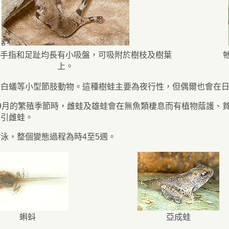
手指和足趾均長有小吸盤，可吸附於樹枝及樹葉
上。
食白蟻等小型節肢動物。這種樹蛙主要為夜行性，但偶爾也會在
9月的繁殖季節時，雌蛙及雄蛙會在無魚類棲息而有植物蔭護、
吸引雌蛙。
泳，整個變態過程為時4至5週。
蝌蚪
亞成蛙