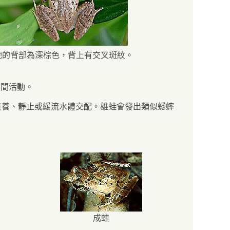
牠的背部為深棕色，背上有交叉斑紋。
日間活動。
貧養、靜止或緩流水體交配。雄蛙會發出類似蟋蟀
成蛙