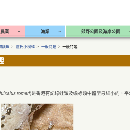
農業
漁業
郊野公園及海岸公園
物護理
>
盧氏小樹蛙
>
一般特趣
>
一般特趣
趣
iuixalus romeri
)是香港有記錄蛙類及蟾蜍類中體型最細小的，平均