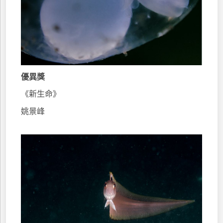
優異獎
《新生命》
姚景峰