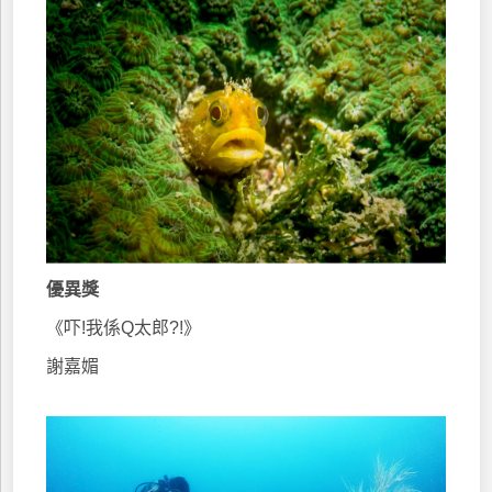
優異獎
《吓!我係Q太郎?!》
謝嘉媚