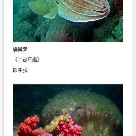
優異獎
《宇宙母艦》
郭兆強