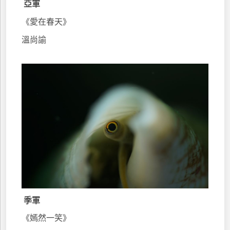
亞軍
《愛在春天》
溫尚諭
季軍
《嫣然一笑》