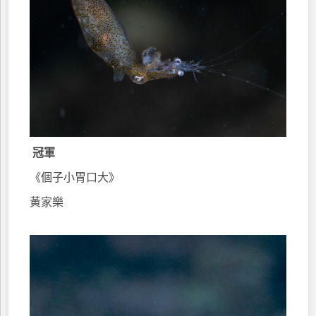
冠軍
《個子小胃口大》
黃家樂