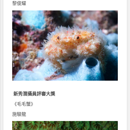
黎俊耀
新秀潛攝員評審大獎
《毛毛蟹》
施駿龍