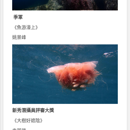
季軍
《魚游濠上》
姚景峰
新秀潛攝員評審大獎
《大樹好遮陰》