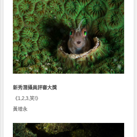
新秀潛攝員評審大獎
《1,2,3,笑!》
黃增永