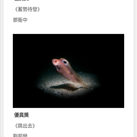
《蓄勢待發》
鄧衛中
優異獎
《跳出去》
劉邦榮