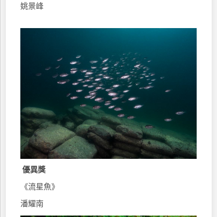
姚景峰
優異獎
《流星魚》
潘耀南