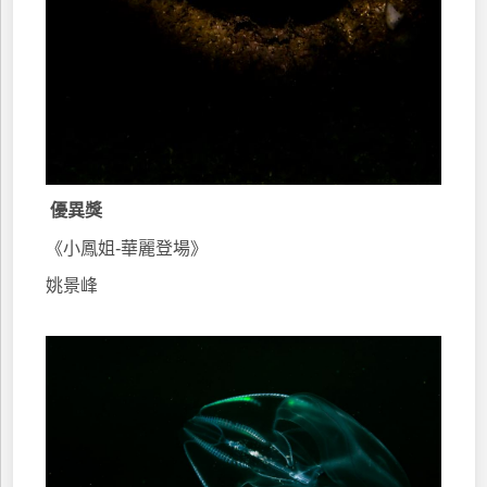
優異獎
《小鳳姐-華麗登場》
姚景峰