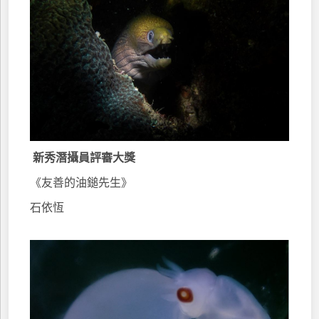
新秀潛攝員評審大獎
《友善的油鎚先生》
石依恆