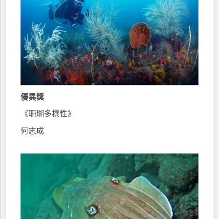
優異獎
《珊瑚多樣性》
何志成