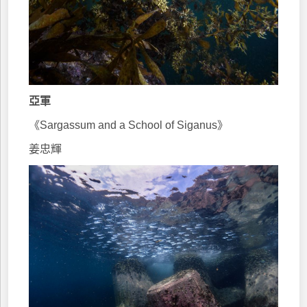
亞軍
《Sargassum and a School of Siganus》
姜忠輝