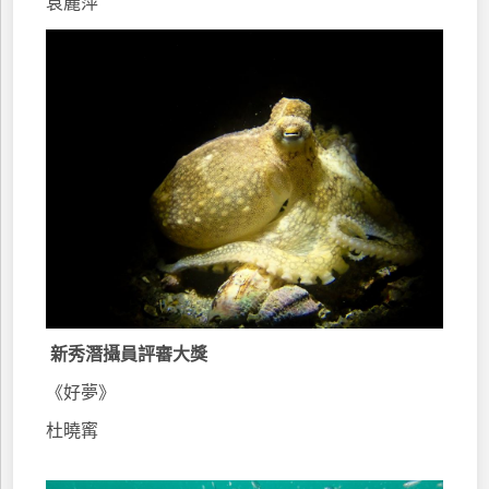
袁麗萍
新秀潛攝員評審大獎
《好夢》
杜曉寗