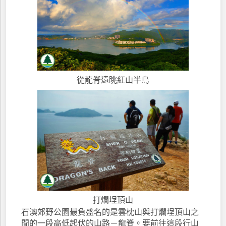
從龍脊遠眺紅山半島
打爛埕頂山
石澳郊野公園最負盛名的是雲枕山與打爛埕頂山之
間的一段高低起伏的山路－龍脊。要前往這段行山