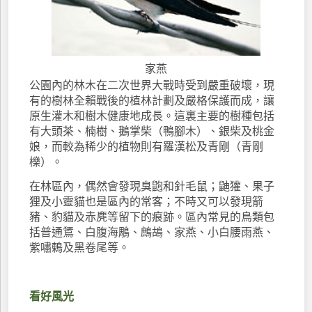
家燕
公園內的林木在二次世界大戰時受到嚴重破壞，現
有的樹林全賴戰後的植林計劃及嚴格保護而成，讓
原生灌木和樹木健康地成長。這裏主要的樹種包括
有大頭茶、楠樹、鵝掌柴（鴨腳木）、銀柴及桃金
娘，而較為稀少的植物則有羅漢松及青剛（青剛
櫟）。
在林區內，偶然會發現臭鼩和針毛鼠；鼬獾、果子
狸及小靈貓也是區內的常客；不時又可以發現箭
豬、豹貓及赤麂等留下的痕跡。區內常見的鳥類包
括普通鵟、白腹海鵰、鷓鴣、家燕、小白腰雨燕、
紫嘯鶇及黑卷尾等。
看好風光