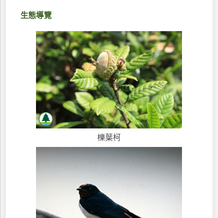
生態導覽
櫟葉柯