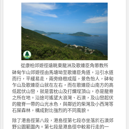
從康柏郊遊徑遠眺東龍洲及歌連臣角懲教所
砵甸乍山郊遊徑由馬塘坳至歌連臣角道，沿引水道
而行，平緩易走，兩旁綠樹成蔭，景色怡人，砵甸
乍山及歌連臣山就在左右，而在歌連臣山南方的高
低起伏山巒，就是雲枕山及打爛埕頂山，亦是龍脊
之所在地。沿途可遙望大浪灣、石澳，及山巒起伏
的龍脊一帶的山光水色，與鄰近的柴灣及小西灣等
石屎森林，構成對比強烈的不同風貌。
除了港島徑第八段，港島徑第七段亦坐落於石澳郊
野公園範圍內。第七段是港島徑中較易行走的一