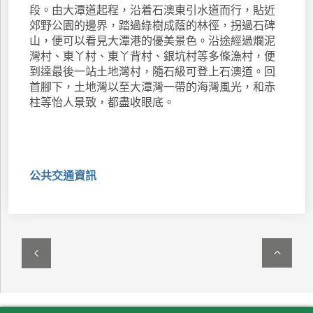
段。由大潭道起程，沿着石澳東引水道而行，貼近
郊野公園的邊界，踏過綠樹成蔭的林徑，拐過石碑
山，便可以看見大潭港的優美景色。沿途經過爛泥
灣村、東丫村、東丫背村、銀坑村等多條漁村，便
到達最後一站土地灣村，隨石級可登上石澳道。回
首腳下，土地灣以至大潭灣一帶的海灣風光，和赤
柱等怡人景致，都盡收眼底。
公共交通資訊