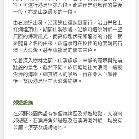
徑，可選行港島徑第八段。此路徑是港島徑的最後
一段，亦是山路最多的一段。
由石澳道出發，沿溪邊山徑蜿蜒而行，沿山脊登上
打爛埕頂山，期間山勢險峻，沿途可遠眺附近一望
無際的海灣風光，而高低起伏宛如龍脊的山徑，就
是龍脊之名的由來，於這裏可在極佳的角度觀賞石
澳、大浪灣，甚至東龍島的優美景色。
接着深入樹林之間，山溪處處，寧靜的環境與先前
壯麗的景色，截然不同。於馬塘坳往大浪灣，遠觀
澎湃的海岸，細賞醉人的景致，實在令人心曠神
怡。整段港島徑在大浪灣終結。
郊遊設施
在郊野公園內設有多個燒烤區及郊遊地點，大浪灣
郊遊區、石澳海角郊遊區及石澳海灘附近，均設有
公廁、涼亭及燒烤場地。