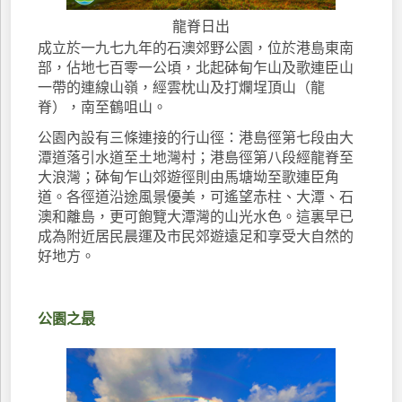
龍脊日出
成立於一九七九年的石澳郊野公園，位於港島東南
部，佔地七百零一公頃，北起砵甸乍山及歌連臣山
一帶的連線山嶺，經雲枕山及打爛埕頂山（龍
脊），南至鶴咀山。
公園內設有三條連接的行山徑：港島徑第七段由大
潭道落引水道至土地灣村；港島徑第八段經龍脊至
大浪灣；砵甸乍山郊遊徑則由馬塘坳至歌連臣角
道。各徑道沿途風景優美，可遙望赤柱、大潭、石
澳和離島，更可飽覽大潭灣的山光水色。這裏早已
成為附近居民晨運及市民郊遊遠足和享受大自然的
好地方。
公園之最