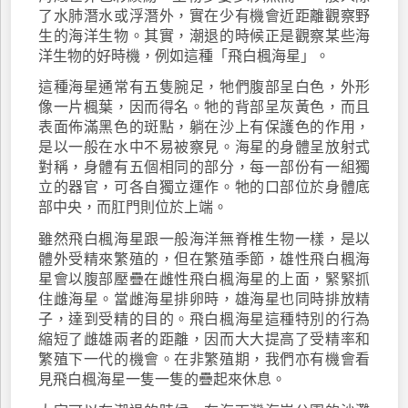
了水肺潛水或浮潛外，實在少有機會近距離觀察野
生的海洋生物。其實，潮退的時候正是觀察某些海
洋生物的好時機，例如這種「飛白楓海星」。
這種海星通常有五隻腕足，牠們腹部呈白色，外形
像一片楓葉，因而得名。牠的背部呈灰黃色，而且
表面佈滿黑色的斑點，躺在沙上有保護色的作用，
是以一般在水中不易被察見。海星的身體呈放射式
對稱，身體有五個相同的部分，每一部份有一組獨
立的器官，可各自獨立運作。牠的口部位於身體底
部中央，而肛門則位於上端。
雖然飛白楓海星跟一般海洋無脊椎生物一樣，是以
體外受精來繁殖的，但在繁殖季節，雄性飛白楓海
星會以腹部壓疊在雌性飛白楓海星的上面，緊緊抓
住雌海星。當雌海星排卵時，雄海星也同時排放精
子，達到受精的目的。飛白楓海星這種特別的行為
縮短了雌雄兩者的距離，因而大大提高了受精率和
繁殖下一代的機會。在非繁殖期，我們亦有機會看
見飛白楓海星一隻一隻的疊起來休息。