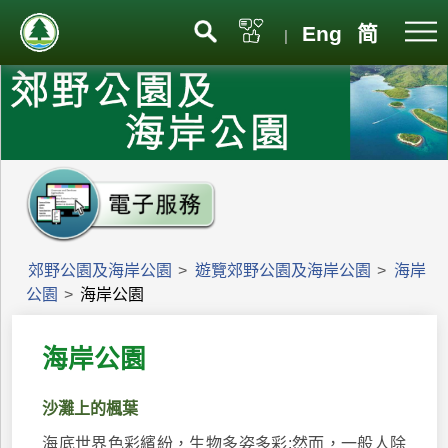
Eng
简
|
郊野公園及海岸公園
>
遊覽郊野公園及海岸公園
>
海岸
公園
>
海岸公園
海岸公園
沙灘上的楓葉
海底世界色彩繽紛，生物多姿多彩;然而，一般人除