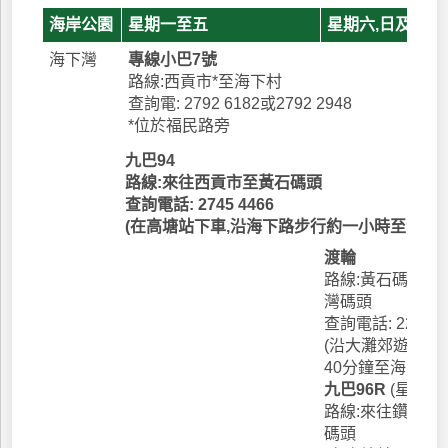
海岸公園
星期一至五
星期六,日及公眾
海下灣
專線小巴7號
路線:西貢市*至海下村
查詢電: 2792 6182或2792 2948
*位於福民路旁
九巴94
路線:來往西貢市至黃石碼頭
查詢電話: 2745 4466
(在高塘站下車,沿海下路步行約一小時至海下村
渡輪
路線:黃石碼頭至
灣碼頭
查詢電話: 2272 2
(沿大灘郊遊徑由
40分鐘至海下村)
九巴96R
(星期日
路線:來往鑽石山
碼頭