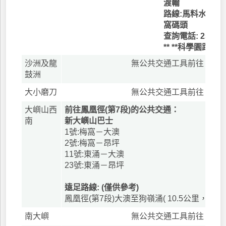
渡輪
路線:馬料水渡輪
窩碼頭
查詢電話: 2555 9
** **科學園路
沙洲及龍
無公共交通工具前往
鼓洲
大小磨刀
無公共交通工具前往
大嶼山西
前往鳳凰徑(第7段)的公共交通：
南
新大嶼山巴士
1號:梅窩－大澳
2號:梅窩－昂坪
11號:東涌－大澳
23號:東涌－昂坪
遠足路線: (僅供參考)
鳳凰徑(第7段)大澳至狗嶺涌( 10.5公里，3小時
南大嶼
無公共交通工具前往