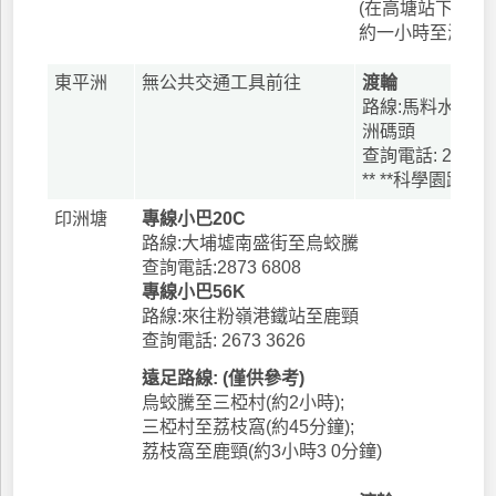
(在高塘站下車,
約一小時至海下村
東平洲
無公共交通工具前往
渡輪
路線:馬料水渡輪
洲碼頭
查詢電話: 2272 2
** **科學園路
印洲塘
專線小巴20C
路線:大埔墟南盛街至烏蛟騰
查詢電話:2873 6808
專線小巴56K
路線:來往粉嶺港鐵站至鹿頸
查詢電話: 2673 3626
遠足路線: (僅供參考)
烏蛟騰至三椏村(約2小時);
三椏村至荔枝窩(約45分鐘);
荔枝窩至鹿頸(約3小時3 0分鐘)