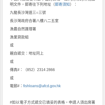
明文件，郵寄往下列地址（
郵寄須知
）：
九龍長沙灣道三○三號
長沙灣政府合署八樓八二五室
漁農自然謢理署
漁業貸款組
或
親自遞交：地址同上
或
傳真#：（852）2314 2866
或
電郵#：
fishloans@afcd.gov.hk
#如以電子方式遞交已填妥的表格，申請人須出席署