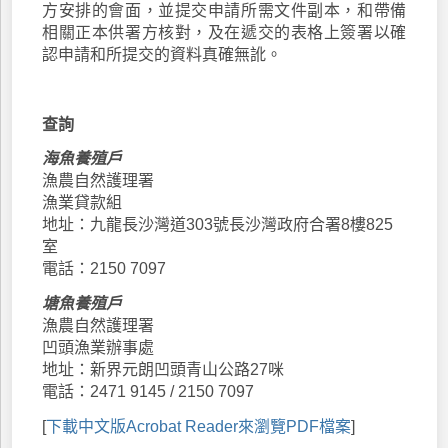
方安排的會面，並提交申請所需文件副本，和帶備
相關正本供署方核對，及在遞交的表格上簽署以確
認申請和所提交的資料真確無訛。
查詢
海魚養殖戶
漁農自然護理署
漁業貸款組
地址：九龍長沙灣道303號長沙灣政府合署8樓825
室
電話：2150 7097
塘魚養殖戶
漁農自然護理署
凹頭漁業辦事處
地址：新界元朗凹頭青山公路27咪
電話：2471 9145 / 2150 7097
[
下載中文版Acrobat Reader來瀏覽PDF檔案
]