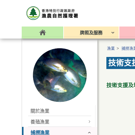
牌照及服務
漁業
>
捕撈漁
技術支
技術支援及
關於漁業
養殖漁業
捕撈漁業
海魚、塘魚及蠔的養殖