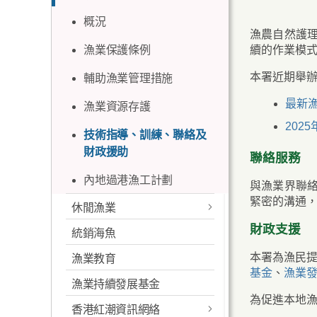
概況
水產養殖環境
漁農自然護
漁業保護條例
續的作業模
良好水產養殖管理
本署近期舉
輔助漁業管理措施
技術發展
最新
漁業資源存護
技術協助及財政支援
202
技術指導、訓練、聯絡及
現代化塘魚養殖
財政援助
聯絡服務
內地過港漁工計劃
與漁業界聯
緊密的溝通
休閒漁業
財政支援
統銷海魚
簡介
本署為漁民
漁業教育
「漁＋樂」魚場計劃
基金
、
漁業
漁業持續發展基金
技術及財政支援
魚排
為促進本地
香港紅潮資訊網絡