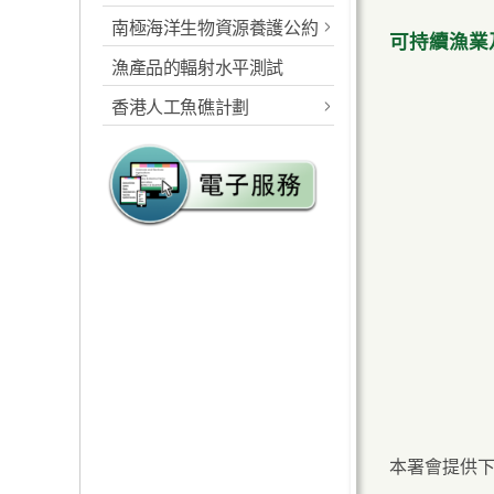
宣傳及推廣
內陸魚場
南極海洋生物資源養護公約
紅潮最新消息
可持續漁業
漁產品的輻射水平測試
南極海洋生物資源養源公
認識紅潮
一周簡報
約
香港人工魚礁計劃
紅潮監察與管理
查閱過去的紅潮概
紅潮是甚麼？
受《公約》規管的物種
況
關於香港人工魚礁計劃
香港紅潮資料庫
紅潮/藻華是怎樣形
香港紅潮監察及管
南極海洋生物資源養護條
成的？
理
投放人工魚礁
趣味教室
香港紅潮數據及圖
例（第635章）
香港的紅潮/有害藻
紅潮/有害藻華管理
表
人工魚礁類別
資源分享
活動
申請犬牙魚許可證
華記錄
行動總計劃
浮游植物簡介
人工魚礁生物群
聯絡我們
資源下載
載有南極海洋生物的漁船
紅潮/有害藻華造成
搜尋紅潮品種
抵港前的知會
人工魚礁管理
的損失
參考文獻
友善連結
搜尋紅潮記錄
宣傳資料
參考
有害藻華可能造成
的影響
最新消息
紅潮出現時應採取
常見問題
本署會提供
的措施