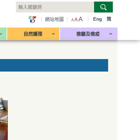
A
|
Eng
简
|
網站地圖
|
A
A
自然護理
檢驗及檢疫