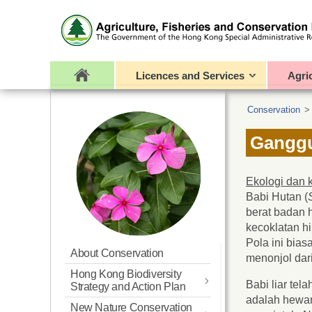
Licences and Services
Agri
Conservation
Ganggu
Ekologi dan
Babi Hutan (
berat badan 
kecoklatan h
Pola ini bia
About Conservation
menonjol dar
Hong Kong Biodiversity
Babi liar te
Strategy and Action Plan
adalah hewan
New Nature Conservation
Updated BSAP for Hong