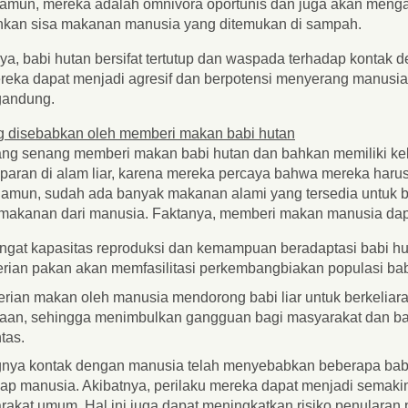
Namun, mereka adalah omnivora oportunis dan juga akan meng
ahkan sisa makanan manusia yang ditemukan di sampah.
, babi hutan bersifat tertutup dan waspada terhadap kontak d
reka dapat menjadi agresif dan berpotensi menyerang manusia,
andung.
 disebabkan oleh memberi makan babi hutan
ng senang memberi makan babi hutan dan bahkan memiliki k
paran di alam liar, karena mereka percaya bahwa mereka harus 
Namun, sudah ada banyak makanan alami yang tersedia untuk b
akanan dari manusia. Faktanya, memberi makan manusia dapat
gat kapasitas reproduksi dan kemampuan beradaptasi babi hut
rian pakan akan memfasilitasi perkembangbiakan populasi bab
rian makan oleh manusia mendorong babi liar untuk berkeliar
taan, sehingga menimbulkan gangguan bagi masyarakat dan b
ntas.
gnya kontak dengan manusia telah menyebabkan beberapa babi l
ap manusia. Akibatnya, perilaku mereka dapat menjadi semaki
akat umum. Hal ini juga dapat meningkatkan risiko penularan 