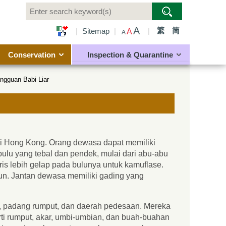
A
|
繁
简
|
Sitemap
|
A
A
Conservation
Inspection & Quarantine
ngguan Babi Liar
di Hong Kong. Orang dewasa dapat memiliki
ulu yang tebal dan pendek, mulai dari abu-abu
is lebih gelap pada bulunya untuk kamuflase.
un. Jantan dewasa memiliki gading yang
tan, padang rumput, dan daerah pedesaan. Mereka
i rumput, akar, umbi-umbian, dan buah-buahan