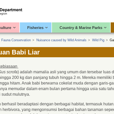
culture
Fisheries
Country & Marine Parks
>
Fauna Conservation
>
Nuisance caused by Wild Animals
>
Wild Pig
>
Ga
an Babi Liar
 kebiasaan
Sus scrofa
) adalah mamalia asli yang umum dan tersebar luas 
hingga 200 kg dan panjang tubuh hingga 2 m. Mereka memiliki b
ingga hitam. Anak babi berwarna cokelat muda dengan garis-gar
sanya memudar dalam enam bulan pertama hingga usia satu tah
i sudut mulutnya.
lah berhasil beradaptasi dengan berbagai habitat, termasuk hu
 herbivora, yang mengonsumsi berbagai bahan tanaman sepert