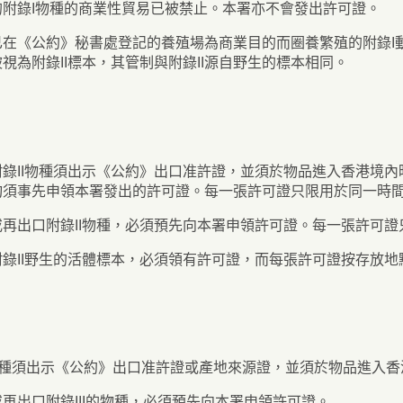
的附錄I物種的商業性貿易已被禁止。本署亦不會發出許可證。
已在《公約》秘書處登記的養殖場為商業目的而圈養繁殖的附錄I
視為附錄II標本，其管制與附錄II源自野生的標本相同。
附錄II物種須出示《公約》出口准許證，並須於物品進入香港境
均須事先申領本署發出的許可證。每一張許可證只限用於同一時
或再出口附錄II物種，必須預先向本署申領許可證。每一張許可
附錄II野生的活體標本，必須領有許可證，而每張許可證按存放地
I物種須出示《公約》出口准許證或產地來源證，並須於物品進入
再出口附錄III的物種，必須預先向本署申領許可證。