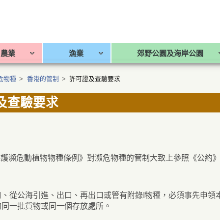
農業
漁業
郊野公園及海岸公園
危物種
>
香港的管制
>
許可證及查驗要求
及查驗要求
保護瀕危動植物物種條例》對瀕危物種的管制大致上參照《公約
口、從公海引進、出口、再出口或管有附錄I物種，必須事先申領
的同一批貨物或同一個存放處所。