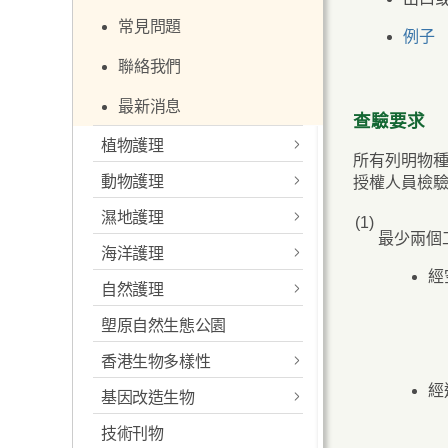
證指引
資源
常見問題
旅遊紀念品
宣傳短片
網上買賣瀕危物種
例子
聯絡我們
其他規定
2018電視宣傳短片
瀕危動物物種的貿
易管制
最新消息
申請《公約》許可
查驗要求
證指引
憲報
植物護理
所有列明物
瀕危物種資料庫
動物護理
授權人員檢
前言
其他資料
濕地護理
受保護野生動物
(1)
香港植物標本室
最少兩個
海洋護理
關於濕地護理
猴子
利用本土植物改善郊野環
經
境
自然護理
中華白海豚
米埔內后海灣國際重要濕
海龜
香港猴子
地
塱原自然生態公園
存護稀有及瀕危植物
簡介
江豚
引言
淡水龜
避孕及絕育計劃
海龜基本資料
本港濕地護理
選定米埔內后海灣
香港生物多樣性
林務規例
生態彌償措施
珊瑚
分佈
引言
鳥類
避免受猴子滋擾
香港有記錄的海龜
本地淡水龜
為國際重要濕地
經
基因改造生物
香港的紅樹
關於我們
城門標本林
馬蹄蟹
群居結構及習性
分佈及數目
引言
盧氏小樹蛙
香港的綠海龜保育
保育
香港的鳥類
米埔內后海灣國際
技術刊物
簡介
香港的海草
最新消息
甚麼是紅樹林？
措施
關於薇甘菊
重要濕地一般資料