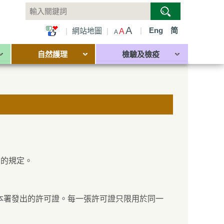
A
|
Eng
简
|
網站地圖
|
A
A
自然護理
檢驗及檢疫
》的規定。
本署發出的許可證。每一張許可證只限用於同一