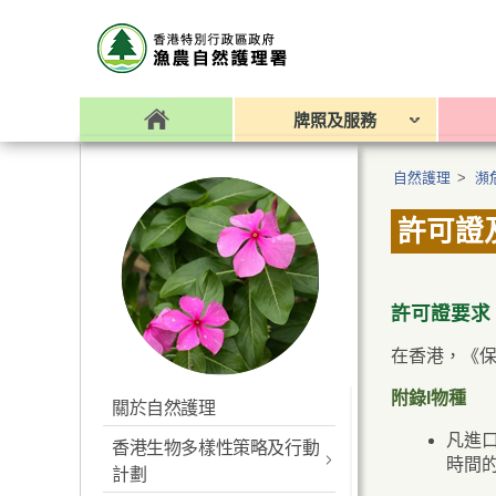
牌照及服務
自然護理
>
瀕
許可證
許可證要求
在香港，《
附錄I物種
關於自然護理
凡進
香港生物多樣性策略及行動
時間
計劃