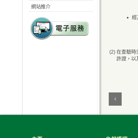
海洋底棲生物群落
生活周期
群居結構、習性及
香港的珊瑚及其他
簡介
全港禁餵
參考資料
鳥類保育的國際聯
一般特趣
網站推介
條例的管制
生活周期
海洋生物
香港的河流溪澗
香港生物多樣性資訊站
紅樹的適應力
參考資料
繫網絡
管理工作
教育活動與宣傳
保育措施
生活周期和行為
引言
野生動物的滋擾
保育
經
指引
保育措施
保育措施
建立濕地保育公園系統
香港物種
本地紅樹的種類
引言
香港的鳥類保育
進入米埔自然護理
汀角海岸生態保育計劃
報告擱淺鯨豚
存護情況
海洋底棲生物
參考資料
野生動物的鳴叫聲
區許可證
下載公用表格
報告擱淺鯨豚
珊瑚圖鑑
基因改造生物核准
外來入侵物種
分佈
天然河溪所受的威
漁農自然護理署委
尖鼻咀、流浮山及白泥擬
其他參考文獻
香港的馬蹄蟹
分佈及數量
簡介
避免受猴子滋擾
申請指引
脅
託進行的鳥類保育
議海岸保護公園
基因改造生物紀錄冊
其他參考文獻
香港珊瑚礁普查
下載期刊
紅樹林的價值
風險評估機制
研究計劃
桌布下載
齊來摺隻馬蹄蟹
特徵及季節性轉變
主要生境及生物
(2)
在查驗時
野豬滋擾
文件規定指引
天然河溪的保育工
專家小組
多媒體展覽室
向環境釋出基因改
許證，以
相關網站
自然護理
作
在香港觀鳥
多媒體展覽室
水質監測
造生物的申請
教育與宣傳
其他參考文獻及有
其他資訊
河道修復工程示範
有關網站連結
遊客守則
關書籍
條例管制中所豁免
個案
辭彙用語
香港基因改造生物
的基因改造生物
其他參考文獻
你知道嗎?
的調查結果
常問問題
昔日活動
宣傳小冊子及海報
聯絡我們
如何前往
有用的連結
聯絡我們
文件及會議紀錄