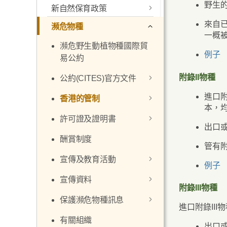
野生
新自然保育政策
更新的香港生物多樣性策
略及行動計劃
來自
瀕危物種
新政策聲明
一概被
活動及教育
常見問題
瀕危野生動植物種國際貿
政策目標
例子
易公約
資源與參考資料
須優先加強保育地點清單
附錄II物種
公約(CITES)官方文件
管理協議及公私營界別合
進口
香港的管制
文本
作
本，
許可證及證明書
決議
有關法例
新自然保育政策的單張
出口
酬賞制度
決定
列明物種
如何申請許可證
政策檢討及諮詢工作
管有
宣傳及教育活動
致締約國通知書
許可證及查驗要求
申請表及證明文件
最新消息
例子
宣傳資料
違例刑罰
遞交申請
瀕危物種資源中心
附錄III物種
保護瀕危物種訊息
過境
費用
講座及展覽
小冊子及單張
進口附錄II
有關組織
個人或家庭財物
申請《公約》許可
保護瀕危物種教學
海報
通函
出口或