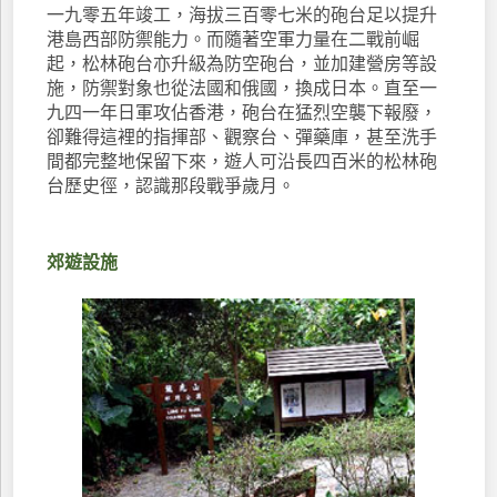
一九零五年竣工，海拔三百零七米的砲台足以提升
港島西部防禦能力。而隨著空軍力量在二戰前崛
起，松林砲台亦升級為防空砲台，並加建營房等設
施，防禦對象也從法國和俄國，換成日本。直至一
九四一年日軍攻佔香港，砲台在猛烈空襲下報廢，
卻難得這裡的指揮部、觀察台、彈藥庫，甚至洗手
間都完整地保留下來，遊人可沿長四百米的松林砲
台歷史徑，認識那段戰爭歲月。
郊遊設施