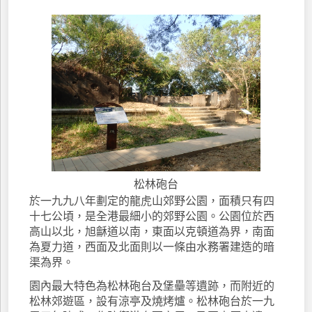
松林砲台
於一九九八年劃定的龍虎山郊野公園，面積只有四
十七公頃，是全港最細小的郊野公園。公園位於西
高山以北，旭龢道以南，東面以克頓道為界，南面
為夏力道，西面及北面則以一條由水務署建造的暗
渠為界。
園內最大特色為松林砲台及堡壘等遺跡，而附近的
松林郊遊區，設有涼亭及燒烤爐。松林砲台於一九