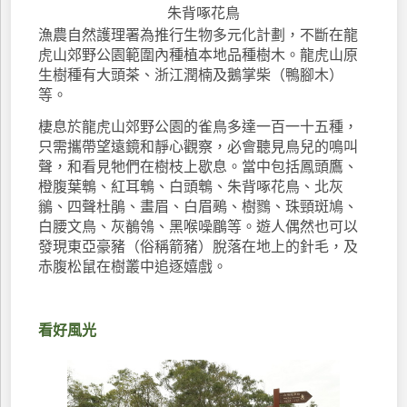
朱背啄花鳥
漁農自然護理署為推行生物多元化計劃，不斷在龍
虎山郊野公園範圍內種植本地品種樹木。龍虎山原
生樹種有大頭茶、浙江潤楠及鵝掌柴（鴨腳木）
等。
棲息於龍虎山郊野公園的雀鳥多達一百一十五種，
只需攜帶望遠鏡和靜心觀察，必會聽見鳥兒的鳴叫
聲，和看見牠們在樹枝上歇息。當中包括鳳頭鷹、
橙腹葉鵯、紅耳鵯、白頭鵯、朱背啄花鳥、北灰
鶲、四聲杜鵑、畫眉、白眉鵐、樹鷚、珠頸斑鳩、
白腰文鳥、灰鶺鴒、黑喉噪鶥等。遊人偶然也可以
發現東亞豪豬（俗稱箭豬）脫落在地上的針毛，及
赤腹松鼠在樹叢中追逐嬉戲。
看好風光