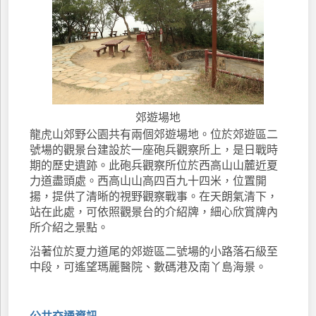
郊遊場地
龍虎山郊野公園共有兩個郊遊場地。位於郊遊區二
號場的觀景台建設於一座砲兵觀察所上，是日戰時
期的歷史遺跡。此砲兵觀察所位於西高山山麓近夏
力道盡頭處。西高山山高四百九十四米，位置開
揚，提供了清晰的視野觀察戰事。在天朗氣清下，
站在此處，可依照觀景台的介紹牌，細心欣賞牌內
所介紹之景點。
沿著位於夏力道尾的郊遊區二號場的小路落石級至
中段，可遙望瑪麗醫院、數碼港及南丫島海景。