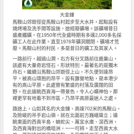
大金鐘
馬鞍山郊遊徑從馬鞍山村起步至大水井，起點設有
燒烤場及洗手間等設施，途經廢礦場。該礦場昔日
盛產鐵礦，在1950年代全盛時期有多達2,000多名採
礦工人在此作業。直至1976年礦洞關閉，礦場才荒
廢。馬鞍山村的村民，多是昔日的礦工及其家人。
一路前行，越過山澗，右方有分叉路前往鹿巢山，
該處有大量奇岩怪石，形狀特別，最著名的是獨木
舟石。繼續沿馬鞍山郊遊徑上山，不久便到達昂
平。被高山環抱的昂平，設有露營地點，是本港少
有的高山平原。此處曾有繁盛的村落及廣闊的田
野。在此遠眺西貢海一帶景色，令人心曠神怡。那
裡更罕有地看不到市區，乃昂平高原最迷人之處。
路途上，山如其名的大金鐘、高達702米的馬鞍山，
及險峻的吊手岩山嶺，就在北面前方巍峨聳立；遠
眺東面的西貢半島，蚺蛇尖、萬宜水庫、滘西洲，
及西貢海對出的橋咀洲，一一可辨。走至西貢大水