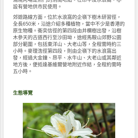
設有營地供市民使用。
郊遊路線方面，位於水浪窩的企嶺下樹木研習徑，
全長650米，沿途介紹多種植物，當中不少是香港的
原生物種。衞奕信徑的第四段由井欄樹出發，沿樹
木參天的古道西行至沙田坳，途經馬鞍山郊野公園
部分範圍，包括東洋山、大老山等，全程需時約三
小時。麥理浩徑第四段，則由企嶺下的水浪窩出
發，經過大金鐘、昂平、水牛山、大老山或其鄰近
地方後，便抵達基維爾營地附近作結，全程約需時
五小時。
生態導覽