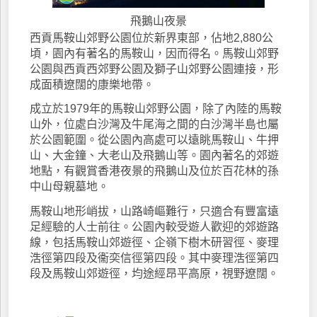
飛鵝山夜景
西貢馬鞍山郊野公園位於新界東部，佔地2,880公
頃，園內有著名的馬鞍山，因而得名。馬鞍山郊野
公園與西貢西郊野公園及獅子山郊野公園連接，形
成面積遼闊的康樂地帶。
成立於1979年的馬鞍山郊野公園，除了內陸的馬鞍
山外，位處白沙灣及牛尾海之間的白沙灣半島也屬
於公園範圍。從公園內高處可以遠眺馬鞍山、牛押
山、大金鐘、大老山及飛鵝山等。園內著名的郊遊
地點，有觀賞香港夜景的飛鵝山及位於百花林的孫
中山母親墓地。
馬鞍山地形峭拔，山路崎嶇難行，只適合有豐富遠
足經驗的人士前往。公園內較受遊人歡迎的郊遊路
線，包括馬鞍山郊遊徑、企嶺下樹木研習徑、麥理
浩徑第四段及衞奕信徑第四段。其中麥理浩徑第四
段及馬鞍山郊遊徑，均途經昂平高原，視野遼闊。