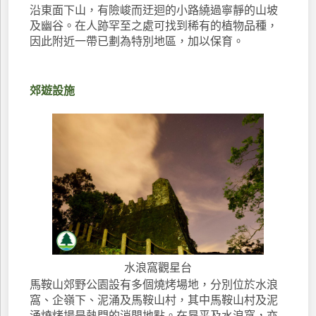
沿東面下山，有險峻而迂迴的小路繞過寧靜的山坡
及幽谷。在人跡罕至之處可找到稀有的植物品種，
因此附近一帶已劃為特別地區，加以保育。
郊遊設施
水浪窩觀星台
馬鞍山郊野公園設有多個燒烤場地，分別位於水浪
窩、企嶺下、泥涌及馬鞍山村，其中馬鞍山村及泥
涌燒烤場是熱門的消閒地點。在昂平及水浪窩，亦