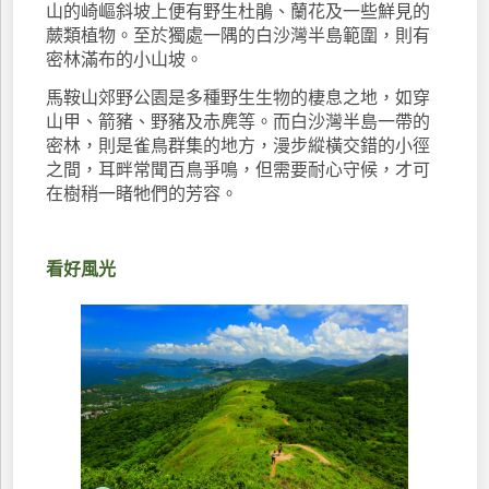
山的崎嶇斜坡上便有野生杜鵑、蘭花及一些鮮見的
蕨類植物。至於獨處一隅的白沙灣半島範圍，則有
密林滿布的小山坡。
馬鞍山郊野公園是多種野生生物的棲息之地，如穿
山甲、箭豬、野豬及赤麂等。而白沙灣半島一帶的
密林，則是雀鳥群集的地方，漫步縱橫交錯的小徑
之間，耳畔常聞百鳥爭鳴，但需要耐心守候，才可
在樹稍一睹牠們的芳容。
看好風光