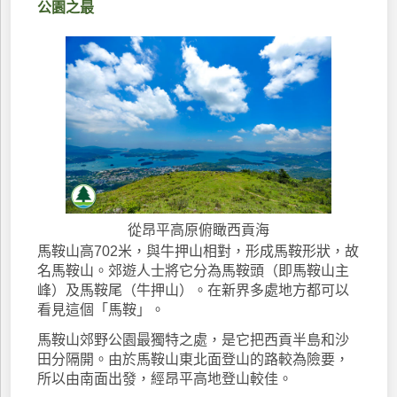
公園之最
從昂平高原俯瞰西貢海
馬鞍山高702米，與牛押山相對，形成馬鞍形狀，故
名馬鞍山。郊遊人士將它分為馬鞍頭（即馬鞍山主
峰）及馬鞍尾（牛押山）。在新界多處地方都可以
看見這個「馬鞍」。
馬鞍山郊野公園最獨特之處，是它把西貢半島和沙
田分隔開。由於馬鞍山東北面登山的路較為險要，
所以由南面出發，經昂平高地登山較佳。