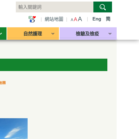
A
|
Eng
简
|
網站地圖
|
A
A
自然護理
檢驗及檢疫