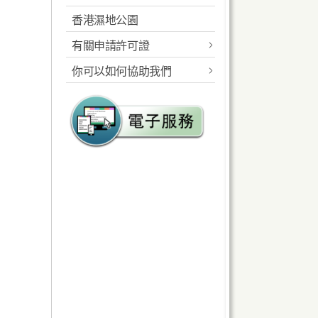
香港濕地公園
概述
工作範圍
有關申請許可證
指定的海岸公園及海岸保
規則及相關法例
護區
你可以如何協助我們
郊野公園准許證
統計數字
工作範圍
報告及建議
海岸公園准許證
遠足徑
規則及相關法例
郊野公園義工計劃
遊客中心
海岸公園的管理
海岸公園大使計劃
教育服務
海岸公園遊客中心
植林優化計劃
設施
露營地點
海岸公園遊客服務
郊遊指引及守則
高危地點
燒烤地點 / 地
教育服務
海岸公園遊客活動守則
定向路線
生態監察
請將攜來垃圾帶走
越野單車活動
海岸公園刊物及展覽品
防止山火
健身徑及緩跑