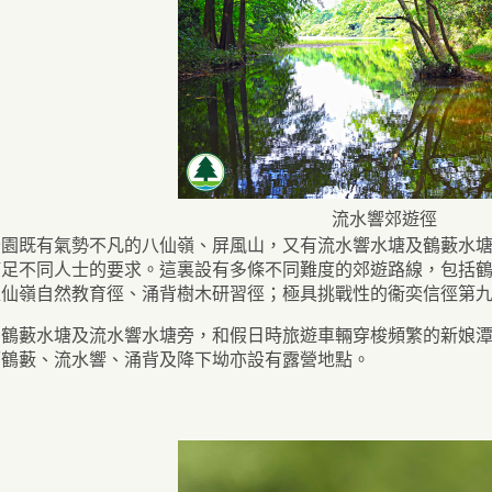
流水響郊遊徑
公園既有氣勢不凡的八仙嶺、屏風山，又有流水響水塘及鶴藪水
滿足不同人士的要求。這裏設有多條不同難度的郊遊路線，包括
八仙嶺自然教育徑、涌背樹木研習徑；極具挑戰性的衞奕信徑第
的鶴藪水塘及流水響水塘旁，和假日時旅遊車輛穿梭頻繁的新娘
而鶴藪、流水響、涌背及降下坳亦設有露營地點。