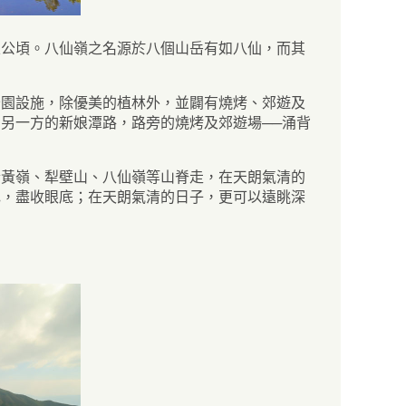
五公頃。八仙嶺之名源於八個山岳有如八仙，而其
公園設施，除優美的植林外，並闢有燒烤、郊遊及
另一方的新娘潭路，路旁的燒烤及郊遊場──涌背
沿黃嶺、犁壁山、八仙嶺等山脊走，在天朗氣清的
色，盡收眼底；在天朗氣清的日子，更可以遠眺深