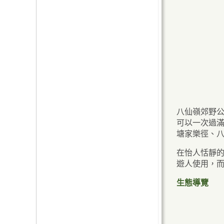
八仙嶺郊野
可以一次過
塘家樂徑、
在怡人恬靜
遊人使用，
生態導覽