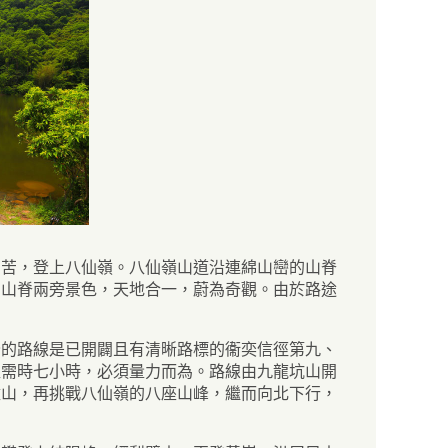
勞苦，登上八仙嶺。八仙嶺山道沿連綿山巒的山脊
；山脊兩旁景色，天地合一，蔚為奇觀。由於路途
全的路線是已開闢且有清晰路標的衞奕信徑第九、
程需時七小時，必須量力而為。路線由九龍坑山開
壁山，再挑戰八仙嶺的八座山峰，繼而向北下行，
。