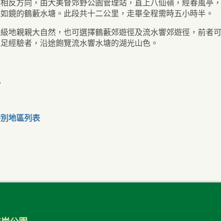
從相反方向，由大美督郊野公園管理站，直上八仙嶺，經春風亭
水如鏡的鶴藪水塘。此段共十二公里，走畢全程需時五小時半。
量級地親親大自然，也可選擇鶴藪郊遊徑及流水響郊遊徑，前者
遠足經驗者，沿途飽覽流水響水塘的湖光山色。
訊
特別地區列表