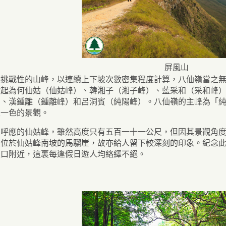
屏風山
具挑戰性的山峰，以連續上下坡次數密集程度計算，八仙嶺當之
數起為何仙姑（仙姑峰）、韓湘子（湘子峰）、藍采和（采和峰
）、漢鍾離（鍾離峰）和呂洞賓（純陽峰）。八仙嶺的主峰為「
天一色的景觀。
尾呼應的仙姑峰，雖然高度只有五百一十一公尺，但因其景觀角
是位於仙姑峰南坡的馬騮崖，故亦給人留下較深刻的印象。紀念
入口附近，這裏每逢假日遊人均絡繹不絕。