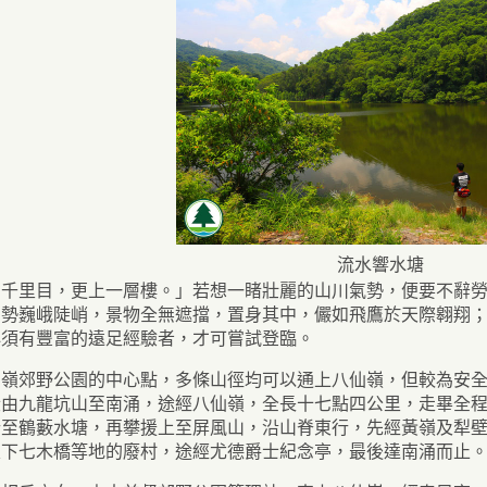
流水響水塘
窮千里目，更上一層樓。」若想一睹壯麗的山川氣勢，便要不辭
山勢巍峨陡峭，景物全無遮擋，置身其中，儼如飛鷹於天際翱翔
必須有豐富的遠足經驗者，才可嘗試登臨。
仙嶺郊野公園的中心點，多條山徑均可以通上八仙嶺，但較為安
段由九龍坑山至南涌，途經八仙嶺，全長十七點四公里，走畢全
行至鶴藪水塘，再攀援上至屏風山，沿山脊東行，先經黃嶺及犁
及下七木橋等地的廢村，途經尤德爵士紀念亭，最後達南涌而止