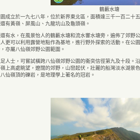
鶴藪水塘
公園成立於一九七八年，位於新界東北區，面積達三千一百二十
峰還有黃嶺、屏風山、九龍坑山及龜頭嶺。
裏還有水，在風景怡人的鶴藪水塘和流水響水塘旁，遍佈了郊野
人士而設的康
人更可以利用露營地點作為基地，進行野外探索的活動。在公園
場，亦屬八仙嶺郊野公園範圍。
遠足人士，可嘗試橫跨八仙嶺郊野公園的衞奕信徑第九及十段。
在嶺上高處眺望，遼闊的郊野，山巒起伏，壯麗的船灣淡水湖景
。八仙嶺頂的礫岩，是地理學上著名的冠岩。