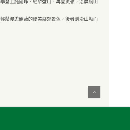
，攀登上純陽峰，經犁壁山，再登黃嶺，沿屏風山
可輕鬆漫遊鶴藪的優美鄉郊景色，後者則沿山坳而