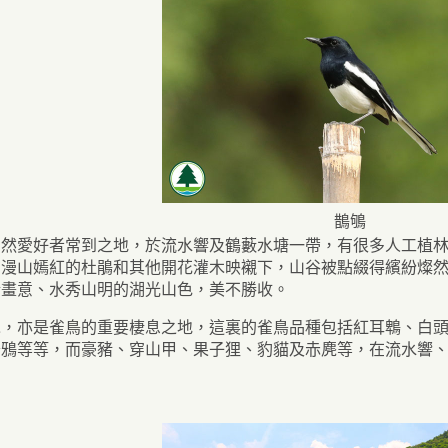
鵲鴝
自然愛好者常到之地，於流水響及鶴藪水塘一帶，有很多人工植
在漫山嫣紅的杜鵑和其他開花灌木映襯下，山谷被點綴得繽紛燦
情畫意、水秀山明的湖光山色，美不勝收。
木，亦是雀鳥的重要棲息之地，這裏的雀鳥品種包括紅耳鵯、白
烏鴉等等，而豪豬、穿山甲、果子狸、豹貓及赤麂等，在流水響