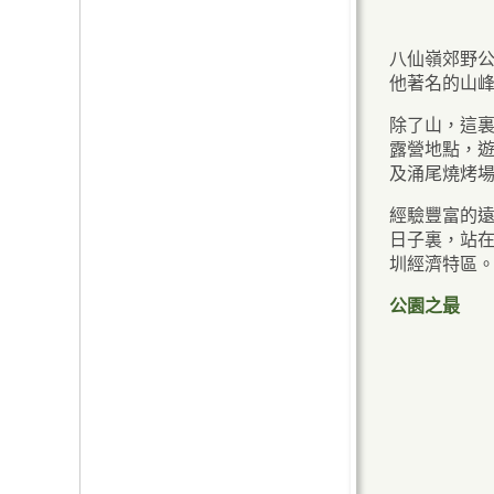
海岸公園影像庫
控制狗隻 顧己及人
加水站
海岸小發現
不要餵飼野生動物
八仙嶺郊野
他著名的山
公廁
前往各海岸公園的交通資
遇見野牛或水牛時應當緊
除了山，這
料
記的事項
為特別需要之
露營地點，遊
樂設施
常見問題
及涌尾燒烤
經驗豐富的
日子裏，站
圳經濟特區
公園之最