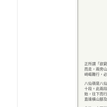
正所謂「欲
而走，兩旁
崎嶇難行，
八仙嶺是八
十段。此兩
始，往下而
直達橫山腳