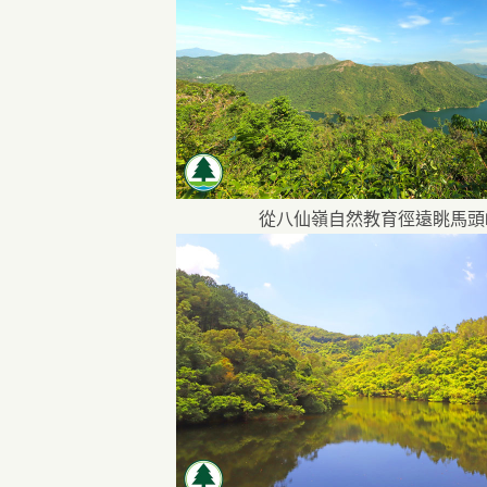
從八仙嶺自然教育徑遠眺馬頭
區
徑