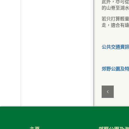
此外，亦可
的山脊至湖
若只打算輕
走，適合有
公共交通資
郊野公園及