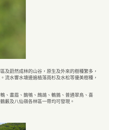
林區及蔚然成林的山谷，原生及外來的樹種繁多，
然。流水響水塘邊遍植落雨杉及水松等優美樹種，
頭鵯、畫眉、鵲鴝、鷓鴣、鵪鶉、普通翠鳥、喜
、鶴藪及八仙嶺各林區一帶均可發現。