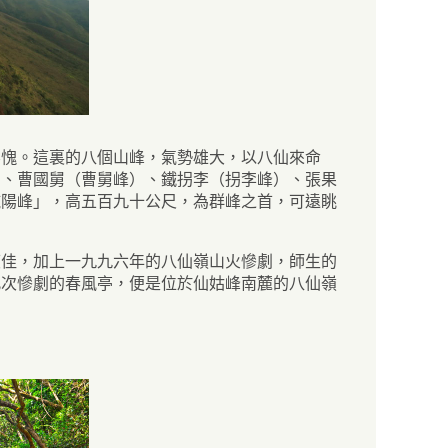
無愧。這裏的八個山峰，氣勢雄大，以八仙來命
）、曹國舅（曹舅峰）、鐵拐李（拐李峰）、張果
純陽峰」，高五百九十公尺，為群峰之首，可遠眺
度佳，加上一九九六年的八仙嶺山火慘劇，師生的
此次慘劇的春風亭，便是位於仙姑峰南麓的八仙嶺