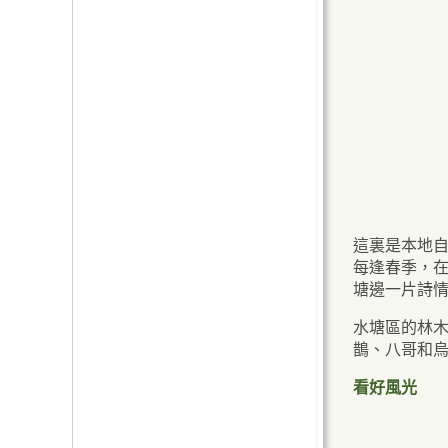
這裏是本地
每逢春季，
塘邊一片詩
水塘區的林
鵲、八哥和
看好風光