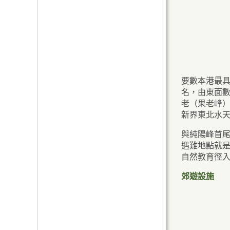
要數本港最
名，由東面
老（果老峰
新界東北水
與純陽峰首
遇難地點就
自然教育徑
郊遊設施