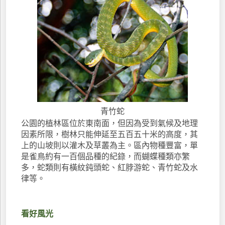
青竹蛇
公園的植林區位於東南面，但因為受到氣候及地理
因素所限，樹林只能伸延至五百五十米的高度，其
上的山坡則以灌木及草叢為主。區內物種豐富，單
是雀鳥約有一百個品種的紀錄，而蝴蝶種類亦繁
多，蛇類則有橫紋鈍頭蛇、紅脖游蛇、青竹蛇及水
律等。
看好風光