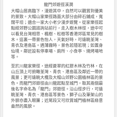
龍門郊遊徑溪澗
大帽山居高臨下，漫遊其中，自然可以觀賞到優美
的景致。大帽山家樂徑路面大部分由碎石鋪成，寬
闊平坦；適合一家大小老少漫步遊覽。從家樂徑起
點經郊野公園諮詢站前行，走入樹木林徑，途中可
以看見台灣相思、楓樹、松樹等香港郊區常見的樹
木。這裏一帶景色怡人，天氣好時，可遠眺荃灣、
青衣及港島區。遇薄霧時，景色若隱若現；如置身
仙境。鄰近設有停車場、廁所、小食亭、燒烤場地
等。
至於川龍家樂徑，途經蒼翠的紅膠木林及竹林，在
山丘頂上可俯瞰荃灣、青衣、港島區及鄰近一帶的
風景；更可遠眺大欖及大帽山郊野公園植林區的景
色。而龍門郊遊徑由川龍起點至城門，取其兩個最
後名字命名為「龍門」郊遊徑。沿山徑步行，可遠
眺荃灣、青衣、港島區等景色，獅子山及筆架山的
外貌亦盡入眼簾；近尾段又可欣賞城門植林區綠意
盎然的風貌。