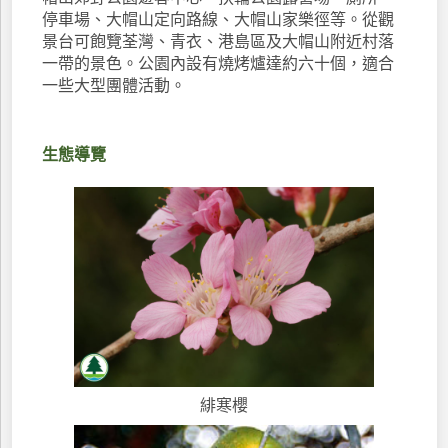
停車場、大帽山定向路線、大帽山家樂徑等。從觀
景台可飽覽荃灣、青衣、港島區及大帽山附近村落
一帶的景色。公園內設有燒烤爐達約六十個，適合
一些大型團體活動。
生態導覽
緋寒櫻