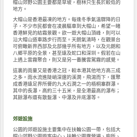
帽山郊野公園主要都是草坡，樹林只生長於較低的
地方。
大帽山是香港最凍的地方。每逢冬季氣溫驟降的日
子，不少市民都會在凌晨驅車到大帽山，希望一睹
香港鮮見的結霜景觀。欲一遊大帽山頂峰，則可以
沿大帽山道車路步行而至。天朗氣清時，在觀景台
可俯瞰新界西部及北部幾乎所有地方，以及元朗和
八鄉平原的全景，甚至遠及蛇口和深圳。假若在山
上遇上雲霧聚合，則又是另一番騰雲駕霧的感覺。
這裏的雨量又是香港之冠，較本港其他地方高三成
之多。雨水流進陡峭深邃的溪澗，飛瀉而下，匯聚
成香港遠足界所譽的九大石澗之一的梧桐寨群瀑。
其中的長瀑，高約三十五米，是全港最高的瀑布；
其餘瀑布還有散髮瀑、中瀑及井底瀑等。
郊遊設施
公園的郊遊設施主要集中在扶輪公園一帶，包括大
帽山郊野公園遊客中心、扶輪公園露營場、廁所、