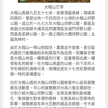
大帽山芒草
大帽山高達九百五十七米，是香港最高峰；環繞其
四周的，便是佔地一千四百四十公頃的大帽山郊野
公園。成立於一九七九年大帽山郊野公園，東面及
南面分別接鄰大埔滘自然謢理區及城門郊野公園，
西面為荃錦公路，及一路之隔的大欖郊野公園；北
面為林村。
由於大帽山一帶山巒起伏，農業並不發達，昔日區
內農民只能種植稻米和蔬菜作為自用，而種茶亦曾
是大帽山地區一種興盛的行業，這裏曾經出產一種
很有名的綠茶。在大帽山高處的山坡，向下走的人
字形梯田仍清晰可見，相傳這是在十七世紀曾經盛
極一時的茶場遺址。
位於大帽山道的大帽山郊野公園遊客中心設有展覽
廊及活動室。中心的展覽廊共分為六個主題部份，
分別介紹大帽山郊野公園、全球及香港的氣候變
化、氣候變化對本港的樹林、生態系統以至極地的
影響。展覽廊設有多元互動的展品及遊戲，令大家