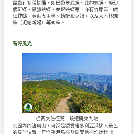
昆蟲有多種蝴蝶，如巴黎翠鳳蝶、斐豹蛺蝶、擬幻
紫斑蝶、黑脈蛺蝶、美眼蛺蝶等，亦有竹節蟲、纖
細螳螂、黃點虎甲蟲、蜻蜓和豆娘，以及大木林蜘
蛛（斑絡新婦）等蜘蛛。
看好風光
從衛奕信徑第二段遠眺東九龍
公園內的渣甸山，可說是觀賞維多利亞港迷人景色
的最佳位置，無怪乎港島徑及衛奕信徑均途經此