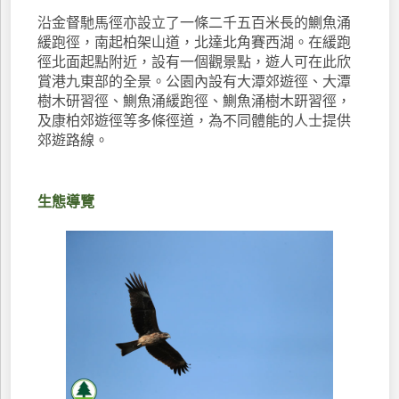
沿金督馳馬徑亦設立了一條二千五百米長的鰂魚涌
緩跑徑，南起柏架山道，北達北角賽西湖。在緩跑
徑北面起點附近，設有一個觀景點，遊人可在此欣
賞港九東部的全景。公園內設有大潭郊遊徑、大潭
樹木研習徑、鰂魚涌緩跑徑、鰂魚涌樹木趼習徑，
及康柏郊遊徑等多條徑道，為不同體能的人士提供
郊遊路線。
生態導覽