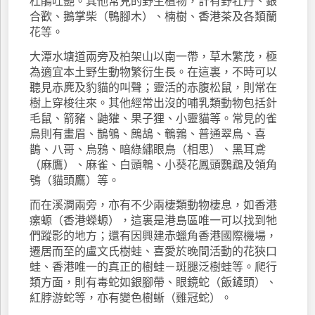
杜鵑吐艷。其他常見的野生植物，計有野牡丹、銀
合歡、鵝掌柴（鴨腳木）、楠樹、香港茶及各類蘭
花等。
大潭水塘道兩旁及柏架山以南一帶，草木繁茂，極
為適宜本土野生動物繁衍生長。在這裏，不時可以
聽見赤麂及豹貓的叫聲；靈活的赤腹松鼠，則常在
樹上穿梭往來。其他經常出沒的哺乳類動物包括針
毛鼠、箭豬、鼬獾、果子狸、小靈貓等。常見的雀
鳥則有畫眉、鵲鴝、鷓鴣、鵪鶉、普通翠鳥、喜
鵲、八哥、烏鴉、暗綠繡眼鳥（相思）、黑耳鳶
（麻鷹）、麻雀、白頭鵯、小葵花鳳頭鸚鵡及領角
鴞（貓頭鷹）等。
而在溪澗兩旁，亦有不少兩棲類動物棲息，如香港
瘰螈（香港蠑螈），這裏是港島區唯一可以找到牠
們蹤影的地方；還有因興建赤蠟角香港國際機場，
遷居而至的盧文氏樹蛙、喜愛於晚間活動的花狹口
蛙、香港唯一的真正的樹蛙－斑腿泛樹蛙等。爬行
類方面，則有毒蛇如銀腳帶、眼鏡蛇（飯鏟頭）、
紅脖游蛇等，亦有變色樹蜥（雞冠蛇）。