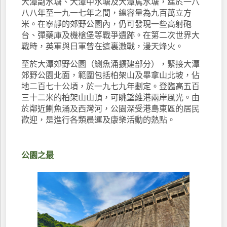
大潭副水塘、大潭中水塘及大潭篤水塘，建於一八
八八年至一九一七年之間，總容量為九百萬立方
米。在寧靜的郊野公園內，仍可發現一些高射砲
台、彈藥庫及機槍堡等戰爭遺跡。在第二次世界大
戰時，英軍與日軍曾在這裏激戰，漫天烽火。
至於大潭郊野公園（鰂魚涌擴建部分），緊接大潭
郊野公園北面，範圍包括柏架山及畢拿山北坡，佔
地二百七十公頃，於一九七九年劃定。登臨高五百
三十二米的柏架山山頂，可眺望維港兩岸風光。由
於鄰近鰂魚涌及西灣河，公園深受港島東區的居民
歡迎，是進行各類晨運及康樂活動的熱點。
公園之最