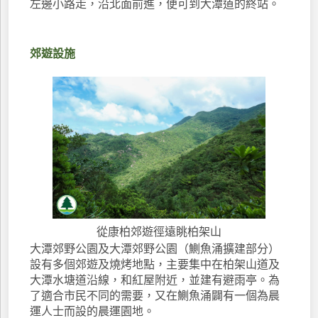
左邊小路走，沿北面前進，便可到大潭道的終站。
郊遊設施
從康柏郊遊徑遠眺柏架山
大潭郊野公園及大潭郊野公園（鰂魚涌擴建部分）
設有多個郊遊及燒烤地點，主要集中在柏架山道及
大潭水塘道沿線，和紅屋附近，並建有避雨亭。為
了適合市民不同的需要，又在鰂魚涌闢有一個為晨
運人士而設的晨運園地。