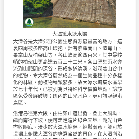
大潭篤水塘水壩
大潭谷是大潭郊野公園生態資源最豐富的地方，這
裏四周被多座高山環抱，計有紫羅蘭山、渣甸山、
畢拿山及柏架山等，各山峰高逾四百米，其中最峻
峭的柏架山更高達五百三十二米。各山匯集雨水奔
流到山脈間的深谷，形成多道清溪，滋潤着山谷中
的植物，令大潭谷蔚然成為一個生物品種十分多樣
化的林區，動植物種類繁多，故大潭水塘集水區早
於七十年代，已被列為具特殊科學價值地點，讓該
區免受發展破壞；區內的山光水色，更可謂冠絕港
島區。
沿港島徑第六段，由柏架山道出發，登上大風坳，
繼而南行下坡，便可走進這片綠色天地，湖光山色
盡收眼底。漫步於大潭水塘畔，輕鬆寫意，並可於
堤壩上俯瞰大潭谷的綠意盎然的景色，在大潭崗沿