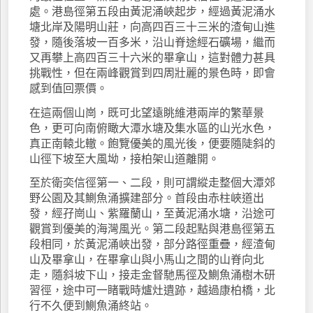
處。港島徑第五段由黃泥涌峽起步，經過黃泥涌水
塘北岸及陽明山莊，向高四百三十三米的渣甸山進
發，隨後落坡一百多米，沿山脊途經石礦場，繼而
又再攀上高四百三十六米的畢拿山，這對體力甚具
挑戰性，但在兩峰觀賞到四周壯麗的景色時，即會
感到值回票價。
在這兩個山崗，既可北望遠眺維港兩岸的繁華景
色，更可向南俯瞰大潭水塘及集水區的山光水色，
真正南轅北轍。飽覽優美的風光後，便要隨陡斜的
山徑下坡至大風坳，接柏架山道離開。
至於衛奕信徑第一、二段，則可謂縱走整個大潭郊
野公園及其鰂魚涌擴建部分。首段由赤柱峽道出
發，經孖崗山、紫羅蘭山，至黃泥涌水塘，沿途可
觀賞到優美的海灣風光。第二段起點與港島徑第五
段相同，於黃泥涌峽出發，部分路徑重疊，經渣甸
山及畢拿山，在畢拿山與小馬山之間的山脊向北
走，隨斜坡下山，接走金督馳馬徑及鰂魚涌樹木研
習徑，途中可一睹戰時爐灶遺跡，越過康柏橋，北
行不久便到鰂魚涌終站。