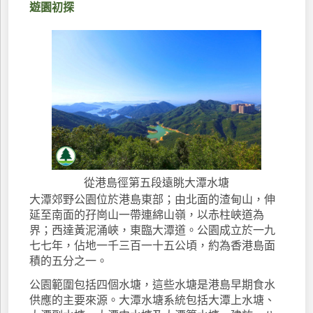
遊園初探
從港島徑第五段遠眺大潭水塘
大潭郊野公園位於港島東部；由北面的渣甸山，伸
延至南面的孖崗山一帶連綿山嶺，以赤柱峽道為
界；西達黃泥涌峽，東臨大潭道。公園成立於一九
七七年，佔地一千三百一十五公頃，約為香港島面
積的五分之一。
公園範圍包括四個水塘，這些水塘是港島早期食水
供應的主要來源。大潭水塘系統包括大潭上水塘、