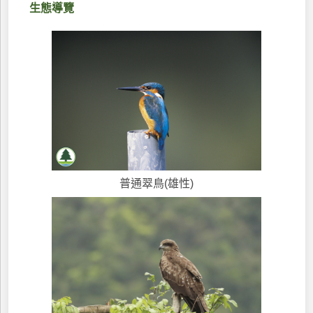
生態導覽
普通翠鳥(雄性)