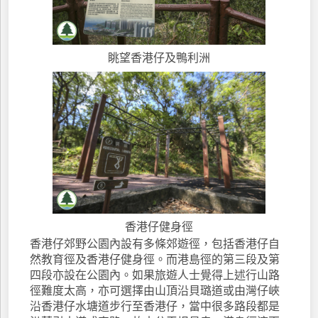
眺望香港仔及鴨利洲
香港仔健身徑
香港仔郊野公園內設有多條郊遊徑，包括香港仔自
然教育徑及香港仔健身徑。而港島徑的第三段及第
四段亦設在公園內。如果旅遊人士覺得上述行山路
徑難度太高，亦可選擇由山頂沿貝璐道或由灣仔峽
沿香港仔水塘道步行至香港仔，當中很多路段都是