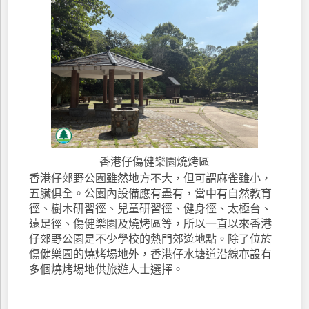
香港仔傷健樂園燒烤區
香港仔郊野公園雖然地方不大，但可謂麻雀雖小，
五臟俱全。公園內設備應有盡有，當中有自然教育
徑、樹木研習徑、兒童研習徑、健身徑、太極台、
遠足徑、傷健樂園及燒烤區等，所以一直以來香港
仔郊野公園是不少學校的熱門郊遊地點。除了位於
傷健樂園的燒烤場地外，香港仔水塘道沿線亦設有
多個燒烤場地供旅遊人士選擇。