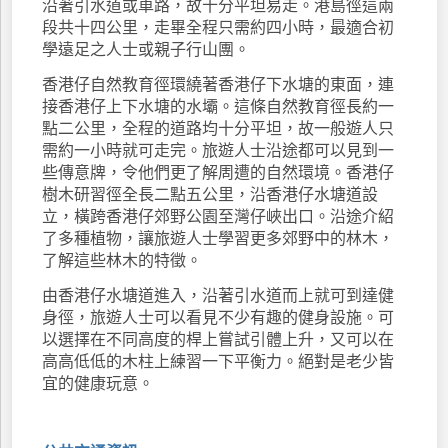
沿著引水道或車路，故十分平坦易走。港島徑這兩
段共十四公里，走畢全程只需約四小時，最適合初
學遠足之人士或親子行山團。
香港仔自然教育徑環繞著香港仔下水塘的東面，連
接香港仔上下水塘的水壩。這條自然教育徑長約一
點二公里，全程的道路均十分平坦，故一般遊人只
需約一小時就可走完。旅遊人士沿途都可以見到一
些傳意牌，令他們更了解周遭的自然環境。香港仔
樹木研習徑全長二點五公里，沿香港仔水塘道設
立，橫跨香港仔郊野公園至灣仔峽出口。沿途介紹
了多種植物，讓旅遊人士學習更多郊野中的林木，
了解這些林木的特徵。
由香港仔水塘道進入，沿著引水道而上就可到達健
身徑，旅遊人士可以看見不少有趣的健身設施。可
以選擇在不同高度的桿上嘗試引體上升，又可以在
高高低低的木柱上練習一下平衡力。絕對是老少皆
宜的健康玩意。