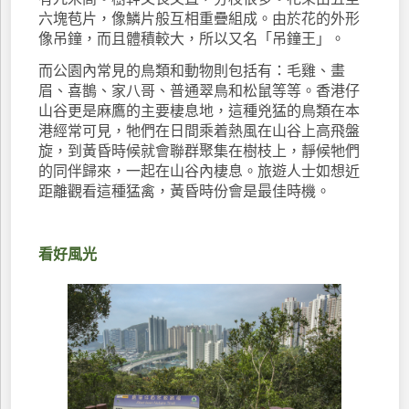
六塊苞片，像鱗片般互相重疊組成。由於花的外形
像吊鐘，而且體積較大，所以又名「吊鐘王」。
而公園內常見的鳥類和動物則包括有：毛雞、畫
眉、喜鵲、家八哥、普通翠鳥和松鼠等等。香港仔
山谷更是麻鷹的主要棲息地，這種兇猛的鳥類在本
港經常可見，牠們在日間乘着熱風在山谷上高飛盤
旋，到黃昏時候就會聯群聚集在樹枝上，靜候牠們
的同伴歸來，一起在山谷內棲息。旅遊人士如想近
距離觀看這種猛禽，黃昏時份會是最佳時機。
看好風光