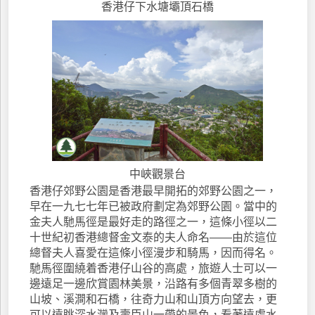
香港仔下水塘壩頂石橋
中峽觀景台
香港仔郊野公園是香港最早開拓的郊野公園之一，
早在一九七七年已被政府劃定為郊野公園。當中的
金夫人馳馬徑是最好走的路徑之一，這條小徑以二
十世紀初香港總督金文泰的夫人命名——由於這位
總督夫人喜愛在這條小徑漫步和騎馬，因而得名。
馳馬徑圍繞着香港仔山谷的高處，旅遊人士可以一
邊遠足一邊欣賞園林美景，沿路有多個青翠多樹的
山坡、溪澗和石橋，往奇力山和山頂方向望去，更
可以遠眺深水灣及壽臣山一帶的景色，看著遠處水