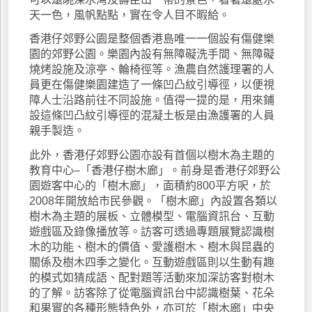
天一色，風帆點點，實在令人目不暇給。
香港仔郊野公園是整個香港島唯一一個設有傷健樂
園的郊野公園。樂園內設有無障礙洗手間、無障礙
燒烤設施及涼亭、輪椅徑等。漁農自然護理署的人
員更在傷健樂園建造了一條凹凸紋引導徑，以便視
障人士沿路前往不同設施。值得一提的是，用來鋪
設這條凹凸紋引導徑的混凝土板是由漁護署的人員
親手製造。
此外，香港仔郊野公園亦設有首個以樹木為主題的
教育中心–「香港仔樹木廊」。前身是香港仔郊野公
園遊客中心的「樹木廊」，面積約800平方呎，於
2008年開放給市民參觀。「樹木廊」內設置各類以
樹木為主題的展板、立體模型、電腦資訊台、互動
遊戲區及錄像播放等。訪客可透過專題展覽認識樹
木的功能、樹木的價值、愛護樹木、樹木與昆蟲的
關係及樹木四季之變化。互動遊戲區則以生動有趣
的模式如猜成語、配對題等活動來加深訪客對樹木
的了解。訪客除了從電腦資訊台中認識樹葉、花朵
和果實的各種形態特色外，亦可於「樹木廊」中央