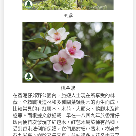
黑鳶
桃金娘
在香港仔郊野公園內，旅遊人士現在所享受的林
蔭，全賴戰後造林和多種闊葉類樹木的再生而成，
比較常見的有紅膠木、木荷、大頭茶、鴨腳木及崗
棯等。而根據文獻記載，早在一八四九年於香港仔
區內便首次發現了紅苞木，紅苞木屬於稀有品種，
受到香港法例所保護，它們屬於細小喬木，樹身約
有九米高。樹幹又長又直，分枝很多。花朵由五至