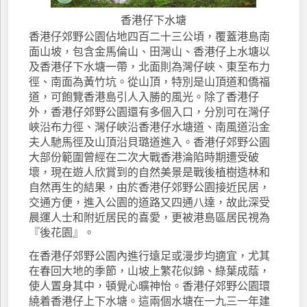
香港仔下水塘
香港仔郊野公園佔地四百二十三公頃，覆蓋港島南
面山坡，包含金馬倫山、田灣山、香港仔上水塘以
及香港仔下水塘一帶，北面則為灣仔峽、東至布力
徑、南面為黃竹坑。從山頂，特別是山頂道和僑福
道，可飽覽香港島引人入勝的風光。除了香港仔
外，香港仔郊野公園還有多個入口，分別可在灣仔
峽沿布力徑、灣仔峽沿香港仔水塘道、南風道沿金
夫人馳馬徑及山頂沿貝璐道進入。香港仔郊野公園
大部份範圍曾經在二次大戰香港淪陷時期遭受破
壞，現在遊人欣賞到的自然美景是戰後植樹造林和
自然再生的結果，由於香港仔郊野公園接近民居，
交通方便，進入公園的道路又四通八達，故此深受
晨運人士和附近居民的喜愛，更被港島區居民視為
『後花園』。
在香港仔郊野公園內進行遠足或漫步均適宜，尤其
在春回大地的季節，山坡上繁花似錦、綠葉成蔭，
使人置身其中，頓覺心曠神怡。香港仔郊野公園環
繞着香港仔上下水塘。這兩個水塘在一九三一年建