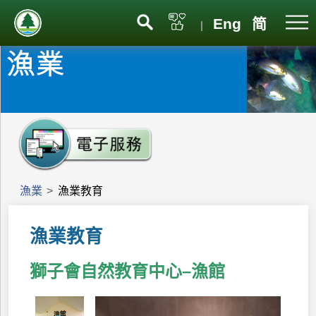
Eng
简
|
漁業
>
漁業教育
漁業教育
獅
子會自然教育中心–漁館