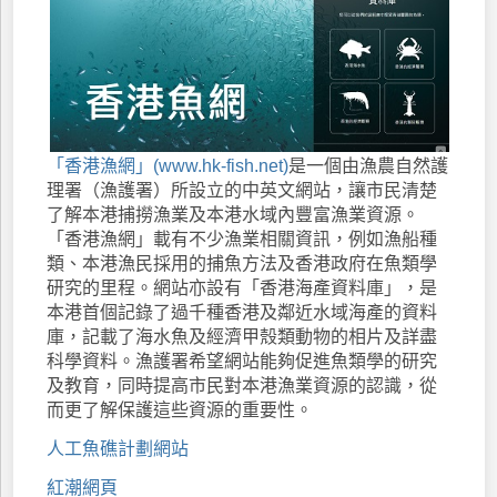
「香港漁網」(www.hk-fish.net)
是一個由漁農自然護
理署（漁護署）所設立的中英文網站，讓市民清楚
了解本港捕撈漁業及本港水域內豐富漁業資源。
「香港漁網」載有不少漁業相關資訊，例如漁船種
類、本港漁民採用的捕魚方法及香港政府在魚類學
研究的里程。網站亦設有「香港海產資料庫」，是
本港首個記錄了過千種香港及鄰近水域海產的資料
庫，記載了海水魚及經濟甲殼類動物的相片及詳盡
科學資料。漁護署希望網站能夠促進魚類學的研究
及教育，同時提高市民對本港漁業資源的認識，從
而更了解保護這些資源的重要性。
人工魚礁計劃網站
紅潮網頁