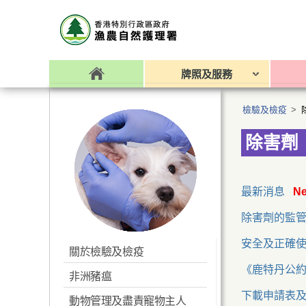
牌照及服務
檢驗及檢疫
>
除害劑
最新消息
Ne
除害劑的監
安全及正確
關於檢驗及檢疫
《鹿特丹公
非洲豬瘟
下載申請表
動物管理及盡責寵物主人