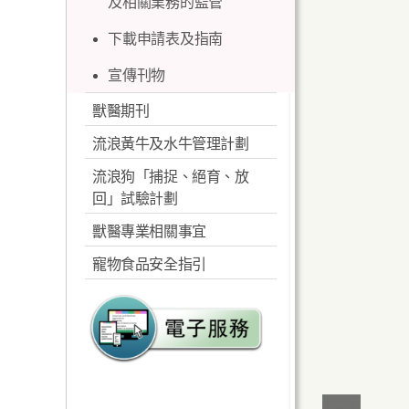
及相關業務的監管
本地食用動物農場
護條例》提出的植物品種
物產品
的抗菌素耐藥性統
相關網頁連結
訓練
權利授權證新申請
下載申請表及指南
計數據
公眾合作
下載申請表及指南
宣傳刊物
「共同一起應對 抗
宣傳及教育
獸醫期刊
菌素耐藥性」巡迴
展覽
流浪黃牛及水牛管理計劃
相關連結
流浪狗「捕捉、絕育、放
回」試驗計劃
獸醫專業相關事宜
寵物食品安全指引