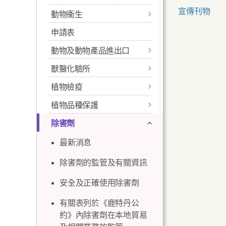
宣傳刊物
動物衞生
申請表
進口種豬
動物及動物產品進出口
預防口蹄病
獸醫化驗所
進口動物及禽鳥
禽流感衞生資訊
植物檢疫
我們的角色
出口動物及動物產品
進口貓狗
抗菌素耐藥性
植物品種保護
植物檢疫
聯絡資料及地圖
領回抵港動物（香港國際
進口雀鳥及家禽
動物健康證書
「不要餵飼野鴿」教育活
抗菌素耐藥性監察
機場）
除害劑
植物品種保護申請
動
《 進口管制簡介 》小冊子
組簡介
專題信息
通訊 - 疾病報告
進口爬蟲類，鼠兔
動物產品衛生證書
(PDF格式)
檢疫偵緝犬
最新消息
類及其他寵物
準備工作
《植物品種保護資料簡
飼養禽畜牌照
教育物品
植物進口及出口
魚病
動物疾病報告
水生動物健康證書
介》小冊子(PDF格式)
《 植物病蟲害的進口管制
舉報非法進口動物
除害劑的監管及有關資訊
進口馬及馬科動物
預先查核文件服務
簡介
其他連結
教育動畫
木質包裝材料
》小冊子 (PDF格式)
根據第490章《植物品種保
安全及正確使用除害劑
進口種豬
抵港
使命
本地食用動物農場
護條例》發給並有效的植
下載申請表及指南
正確使用抗菌素實
物品種權利授權證
有關表列於《鹿特丹公
特別許可證費用
領回
目的
刊物
務守則
約》內除害劑在本地貿易
根據第490章《植物品種保
進口動物屍體及動
重要資料
篩選狗隻