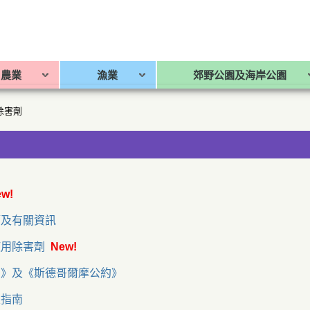
農業
漁業
郊野公園及海岸公園
除害劑
w!
管及有關資訊
使用除害劑
New!
約》及《斯德哥爾摩公約》
及指南