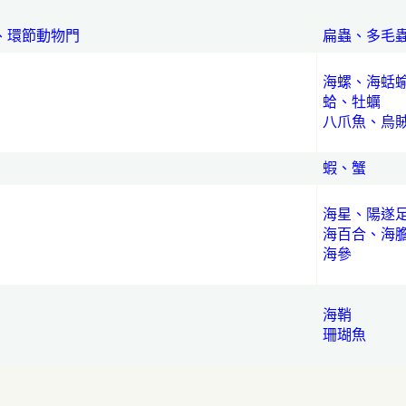
、環節動物門
扁蟲、多毛
海螺、海蛞
蛤、牡蠣
八爪魚、烏
蝦、蟹
海星、陽遂
海百合
、
海
海參
海鞘
珊瑚魚