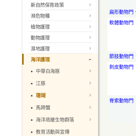
新自然保育政策
更新的香港生物多樣性策
扁形動物門
略及行動計劃
瀕危物種
新政策聲明
軟體動物門
活動及教育
常見問題
植物護理
瀕危野生動植物種國際貿
政策目標
易公約
資源與參考資料
動物護理
前言
須優先加強保育地點清單
公約(CITES)官方文件
濕地護理
受保護野生動物
香港植物標本室
管理協議及公私營界別合
節肢動物門
香港的管制
文本
海洋護理
作
關於濕地護理
猴子
利用本土植物改善郊野環
刺皮動物門
境
許可證及證明書
中華白海豚
決議
有關法例
新自然保育政策的單張
米埔內后海灣國際重要濕
海龜
香港猴子
地
存護稀有及瀕危植物
酬賞制度
江豚
決定
列明物種
如何申請許可證
引言
政策檢討及諮詢工作
淡水龜
避孕及絕育計劃
海龜基本資料
本港濕地護理
選定米埔內后海灣
林務規例
宣傳及教育活動
珊瑚
致締約國通知書
許可證及查驗要求
申請表及證明文件
分佈
引言
最新消息
鳥類
避免受猴子滋擾
香港有記錄的海龜
本地淡水龜
為國際重要濕地
脊索動物門
香港的紅樹
城門標本林
宣傳資料
馬蹄蟹
違例刑罰
遞交申請
瀕危物種資源中心
群居結構及習性
分佈及數目
引言
盧氏小樹蛙
香港的綠海龜保育
保育
香港的鳥類
米埔內后海灣國際
香港的海草
甚麼是紅樹林？
措施
關於薇甘菊
重要濕地一般資料
保護瀕危物種訊息
海洋底棲生物群落
過境
費用
講座及展覽
小冊子及單張
生活周期
群居結構、習性及
香港的珊瑚及其他
簡介
全港禁餵
參考資料
鳥類保育的國際聯
一般特趣
生活周期
海洋生物
香港的河流溪澗
紅樹的適應力
參考資料
繫網絡
管理工作
有關組織
教育活動與宣傳
個人或家庭財物
申請《公約》許可
保護瀕危物種教學
海報
通函
保育措施
生活周期和行為
引言
野生動物的滋擾
保育