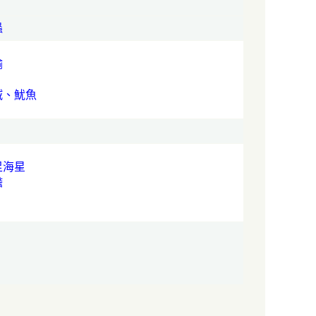
蟲
蝓
賊、魷魚
足海星
膽