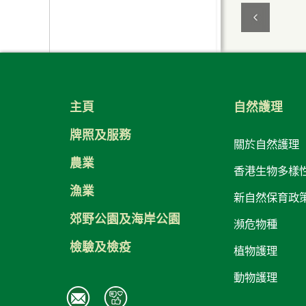
文件規定指引
專家小組
向環境釋出基因改
相關網站
造生物的申請
教育與宣傳
其他資訊
條例管制中所豁免
辭彙用語
香港基因改造生物
的基因改造生物
的調查結果
常問問題
主頁
自然護理
宣傳小冊子及海報
聯絡我們
牌照及服務
關於自然護理
有用的連結
農業
香港生物多樣
文件及會議紀錄
漁業
新自然保育政
郊野公園及海岸公園
瀕危物種
檢驗及檢疫
植物護理
動物護理