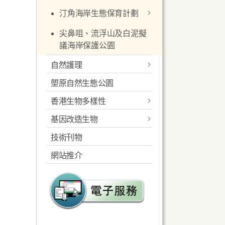
證指引
資源
保育措施
保育措施
建立濕地保育公園系統
本地紅樹的種類
引言
香港的鳥類保育
進入米埔自然護理
常見問題
汀角海岸生態保育計劃
旅遊紀念品
宣傳短片
網上買賣瀕危物種
報告擱淺鯨豚
存護情況
海洋底棲生物
參考資料
野生動物的鳴叫聲
區許可證
報告擱淺鯨豚
珊瑚圖鑑
分佈
天然河溪所受的威
漁農自然護理署委
聯絡我們
尖鼻咀、流浮山及白泥擬
其他規定
2018電視宣傳短片
瀕危動物物種的貿
其他參考文獻
香港的馬蹄蟹
分佈及數量
簡介
避免受猴子滋擾
脅
託進行的鳥類保育
議海岸保護公園
易管制
其他參考文獻
香港珊瑚礁普查
紅樹林的價值
最新消息
申請《公約》許可
研究計劃
桌布下載
齊來摺隻馬蹄蟹
特徵及季節性轉變
主要生境及生物
野豬滋擾
天然河溪的保育工
自然護理
證指引
憲報
多媒體展覽室
自然護理
作
在香港觀鳥
多媒體展覽室
水質監測
塱原自然生態公園
簡介
瀕危物種資料庫
其他參考文獻及有
河道修復工程示範
有關網站連結
遊客守則
關書籍
香港生物多樣性
個案
生態彌償措施
其他資料
其他參考文獻
你知道嗎?
基因改造生物
關於我們
昔日活動
技術刊物
簡介
最新消息
如何前往
網站推介
條例的管制
香港生物多樣性資訊站
聯絡我們
指引
香港物種
下載公用表格
基因改造生物核准
外來入侵物種
申請指引
基因改造生物紀錄冊
下載期刊
風險評估機制